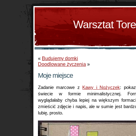
Warsztat Tor
«
Budujemy domki
Doodlowane życzenia
»
Moje miejsce
Zadanie marcowe z
Kawy i Nożyczek
: poka
świecie w formie minimalistycznej. For
wyglądałaby chyba lepiej na większym formaci
zmieścić zdjęcie i napis, ale w sumie jest bardz
lubię, prosto.