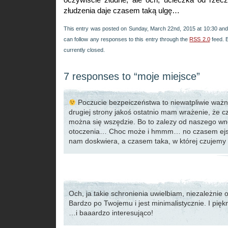
złudzenia daje czasem taką ulgę…
This entry was posted on Sunday, March 22nd, 2015 at 10:30 and 
can follow any responses to this entry through the
RSS 2.0
feed. 
currently closed.
7 responses to “moje miejsce”
Poczucie bezpeiczeństwa to niewatpliwie waż
drugiej strony jakoś ostatnio mam wrażenie, że c
można się wszędzie. Bo to zalezy od naszego wnę
otoczenia… Choc może i hmmm… no czasem ejst 
nam doskwiera, a czasem taka, w której czujemy
Och, ja takie schronienia uwielbiam, niezależnie 
Bardzo po Twojemu i jest minimalistycznie. I piękn
…i baaardzo interesująco!