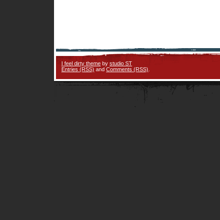
I feel dirty theme
by
studio ST
Entries (RSS)
and
Comments (RSS)
.