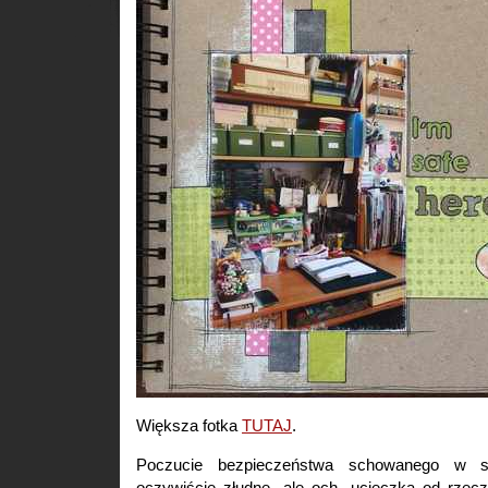
Większa fotka
TUTAJ
.
Poczucie bezpieczeństwa schowanego w sk
oczywiście złudne, ale och, ucieczka od rzec