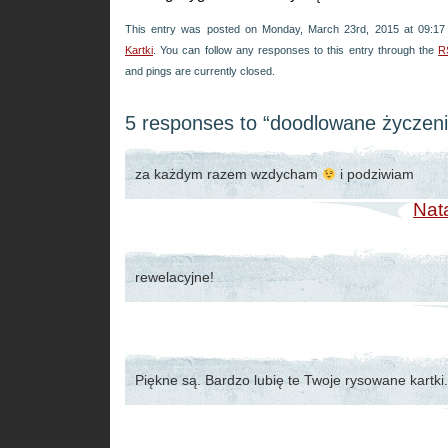
This entry was posted on Monday, March 23rd, 2015 at 09:17 
Kartki
. You can follow any responses to this entry through the
R
and pings are currently closed.
5 responses to “doodlowane życzeni
za każdym razem wzdycham
i podziwiam
Nata
rewelacyjne!
Piękne są. Bardzo lubię te Twoje rysowane kartki.