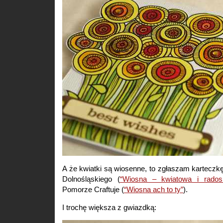
A że kwiatki są wiosenne, to zgłaszam kartecz
Dolnośląskiego (
“Wiosna – kwiatowa i rados
Pomorze Craftuje (
“Wiosna ach to ty”
).
I trochę większa z gwiazdką: