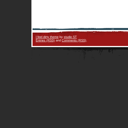
I feel dirty theme
by
studio ST
Entries (RSS)
and
Comments (RSS)
.