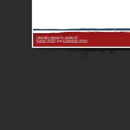
I feel dirty theme
by
studio ST
Entries (RSS)
and
Comments (RSS)
.