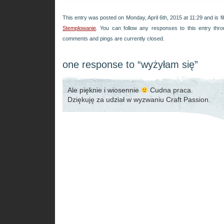
This entry was posted on Monday, April 6th, 2015 at 11:29 and is f
Stemplowanie
. You can follow any responses to this entry thr
comments and pings are currently closed.
one response to “wyżyłam się”
Ale pięknie i wiosennie
Cudna praca.
Dziękuję za udział w wyzwaniu Craft Passion.