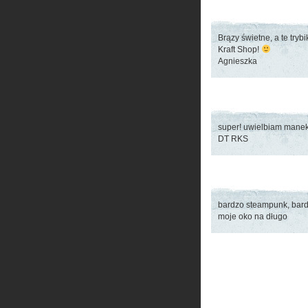
Brązy świetne, a te try
Kraft Shop!
Agnieszka
super! uwielbiam maneki
DT RKS
bardzo steampunk, bar
moje oko na długo