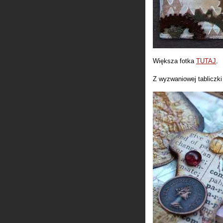
Większa fotka
TUTAJ
.
Z wyzwaniowej tabliczki 