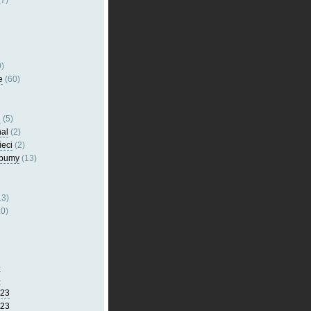
7)
)
e
(60)
l
(5)
nal
(2)
ieci
(2)
lbumy
(13)
13)
0)
5
4
023
023