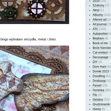
2010
(10)
52strony
(7)
Akryl
(1)
Albumy
(110)
Altered art
(1
Art journal
(3
ATC
(102)
Autoportret
(4
Blejtram
(9)
bingo wybrałam skrzydła, metal i złoto:
Book of me
(1
Boże Narodz
Cal-endarz
(4
Decoupage
(
DIY
(3)
Dom Hani
(6)
Domki 2015
(
Doodling
(61
Drobiazgi
(31
Fanart
(25)
Feminka
(80)
Filc
(3)
Gelatos
(33)
Grudniownik
Hania
(5)