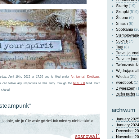
Shadow box
(
Skarby
(19)
Skrapki
(519)
Ślubne
(6)
Smash
(6)
Spotkania
(20
Stemplowani
Suknie
(7)
Tagi
(8)
Travel journa
Traveler jour
Twórczość dz
Wędrujące a
Wiedza
(21)
day, April 16th, 2015 at 17:39 and is filed under
Art journal
,
Drobiazgi
,
wordbook
(1)
u can follow any responses to this entry through the
RSS 2.0
feed. Both
Z wierszem
(
 closed.
Zuźki buźki
(1
“steampunk”
archiwum
January 202
 ładnie, ale ja Cię wolę gdzieś tak między niebieskim a
January 202
December 2
sosnowa11
November 2