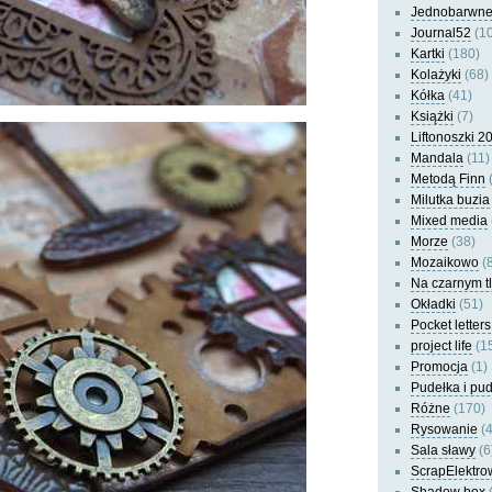
Jednobarwn
Journal52
(10
Kartki
(180)
Kolażyki
(68)
Kółka
(41)
Książki
(7)
Liftonoszki 2
Mandala
(11)
Metodą Finn
(
Milutka buzia
Mixed media
Morze
(38)
Mozaikowo
(8
Na czarnym t
Okładki
(51)
Pocket letters
project life
(1
Promocja
(1)
Pudełka i pu
Różne
(170)
Rysowanie
(4
Sala sławy
(6
ScrapElektro