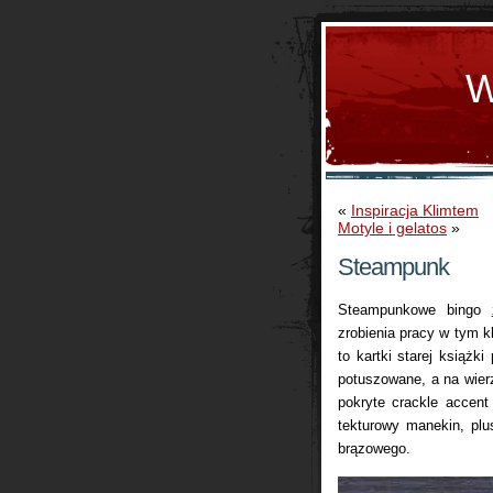
W
«
Inspiracja Klimtem
Motyle i gelatos
»
Steampunk
Steampunkowe bingo
zrobienia pracy w tym k
to kartki starej książk
potuszowane, a na wierzc
pokryte crackle accent
tekturowy manekin, plus
brązowego.