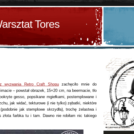
arsztat Tores
z wyzwania Retro Craft Shopu
zachęciło mnie do
limacie – powstał obrazek, 15×20 cm, na beermacie, tło
i pokryte gesso, popsikane mgiełkami, postemplowane i
hu, jak widać, tekturowe (i nie tylko) zębatki, niektóre
 (podobnie jak stemplowe skrzydła), trochę żelastwa i
 złota farbka tu i tam. Dawno nie robiłam nic takiego