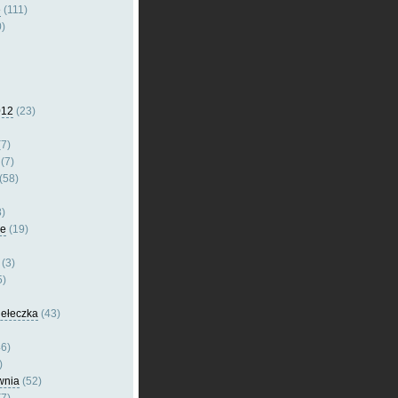
e
(111)
)
012
(23)
7)
(7)
(58)
)
le
(19)
(3)
5)
dełeczka
(43)
6)
)
wnia
(52)