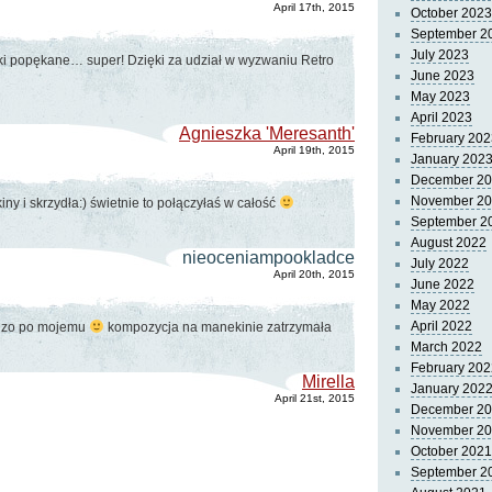
April 17th, 2015
October 2023
September 2
July 2023
biki popękane… super! Dzięki za udział w wyzwaniu Retro
June 2023
May 2023
April 2023
Agnieszka 'Meresanth'
February 202
April 19th, 2015
January 202
December 2
November 2
ny i skrzydła:) świetnie to połączyłaś w całość
September 2
August 2022
nieoceniampookladce
July 2022
April 20th, 2015
June 2022
May 2022
April 2022
dzo po mojemu
kompozycja na manekinie zatrzymała
March 2022
February 202
Mirella
January 202
April 21st, 2015
December 2
November 2
October 2021
September 2