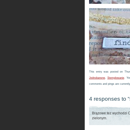
This entry was posted on Thurs
Jednobarwne
,
Stemplowanie
. Yo
comments and pings are currently
4 responses to 
Brązowe tez wychodzi Ci
zielonym.