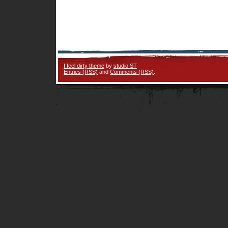
I feel dirty theme
by
studio ST
Entries (RSS)
and
Comments (RSS)
.