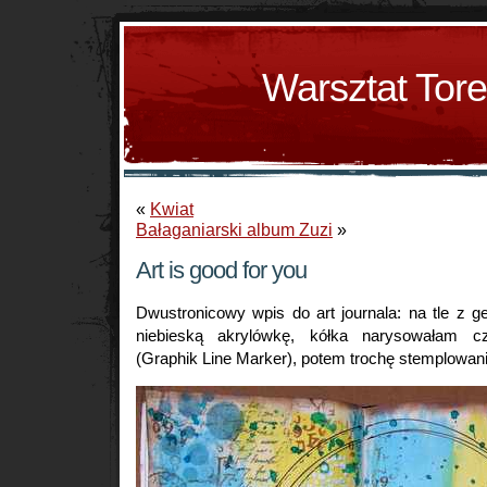
Warsztat Tor
«
Kwiat
Bałaganiarski album Zuzi
»
Art is good for you
Dwustronicowy wpis do art journala: na tle z ge
niebieską akrylówkę, kółka narysowałam c
(Graphik Line Marker), potem trochę stemplowania