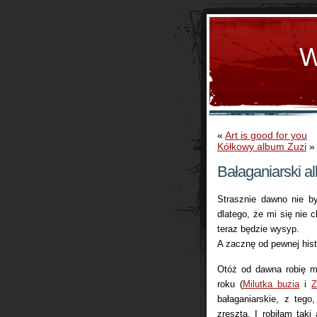
W
«
Art is good for you
Kółkowy album Zuzi
»
Bałaganiarski a
Strasznie dawno nie by
dlatego, że mi się nie 
teraz będzie wysyp.
A zacznę od pewnej histo
Otóż od dawna robię m
roku (
Milutka buzia
i
Z
bałaganiarskie, z tego
zresztą. I robiłam tak