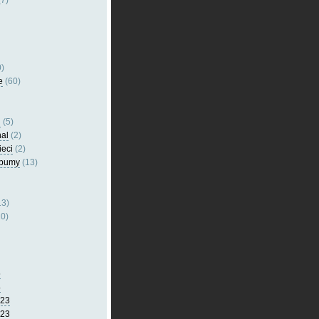
7)
)
e
(60)
l
(5)
nal
(2)
ieci
(2)
lbumy
(13)
13)
0)
5
4
023
023