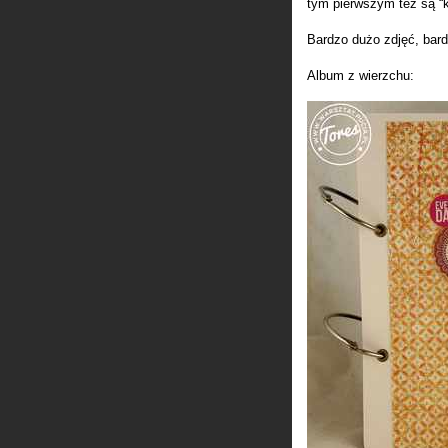
tym pierwszym też są “k
Bardzo dużo zdjęć, bar
Album z wierzchu: