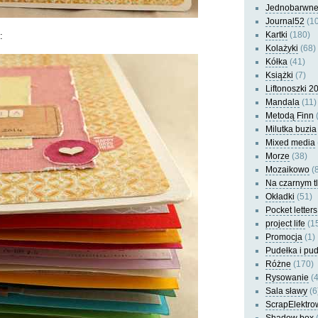
Jednobarwn
Journal52
(10
Kartki
(180)
:
Kolażyki
(68)
Kółka
(41)
Książki
(7)
Liftonoszki 2
Mandala
(11)
Metodą Finn
(
Milutka buzia
Mixed media
Morze
(38)
Mozaikowo
(8
Na czarnym t
Okładki
(51)
Pocket letters
project life
(1
Promocja
(1)
Pudełka i pu
Różne
(170)
Rysowanie
(4
Sala sławy
(6
ScrapElektro