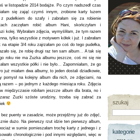
koś w listopadzie 2014 bodajże. Po czym nadszedł czas
iałam się zająć czymś innym, zrobione karty luzem
 z pudełkiem do szafy i zabrałam się za robienie
ętach zaczęłam robić album Hani, skończyłam i
uzi kolej. Wybrałam zdjęcia, wymyśliłam, że tym razem
inna, tylko wszystkie z motywem kółek i już. I zabrałam
k na etapie 3/4 roku zajrzałam po coś do tego pudełka,
azało się, że robię drugi raz ten sam album… A tak się
ego roku nie ma Zuzka albumu jeszcze, coś mi się nie
rzałam wszystkie półki i nie było… Zapomniałam, że go
o już miałam dwa albumy, to jeden dostali dziadkowie,
y pomysł na kolejny album dla nich, ze zdjęciami, na
są razem – po jednym z każdego miesiąca roku. Zdjęcia
w międzyczasie robiłam jeszcze album dla brata, no i
 zaraz Zuzki szóste urodziny, trzeba się zabrać za
szukaj
ziek
a i bez puenty w zasadzie, może przejdźmy już do zdjęć,
sznie dużo. Na pierwszy rzut idzie ten pierwszy album,
chociaż w sumie pomieszałam trochę karty z jednego i z
kategorie
sowało chronologicznie i pod innymi względami, więc w