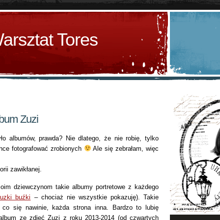
arsztat Tores
lbum Zuzi
ło albumów, prawda? Nie dlatego, że nie robię, tylko
chce fotografować zrobionych
Ale się zebrałam, więc
rii zawikłanej.
oim dziewczynom takie albumy portretowe z każdego
uzki buźki
– chociaż nie wszystkie pokazuję). Takie
, co się nawinie, każda strona inna. Bardzo to lubię
i album ze zdjęć Zuzi z roku 2013-2014 (od czwartych