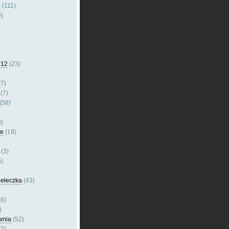
e
(111)
)
012
(23)
7)
(7)
(58)
)
le
(19)
(3)
5)
dełeczka
(43)
6)
)
wnia
(52)