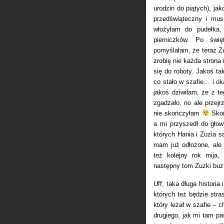
urodzin do piątych), ja
przedświąteczny i mus
włożyłam do pudełka,
pierniczków. Po świ
pomyślałam, że teraz Z
zrobię nie każda strona 
się do roboty. Jakoś ta
co stało w szafie… i ok
jakoś dziwiłam, że z t
zgadzało, no ale przej
nie skończyłam
Skor
a mi przyszedł do głow
których Hania i Zuzia 
mam już odłożone, ale 
też kolejny rok mija,
następny tom Zuzki bu
Uff, taka długa histori
których też będzie stra
który leżał w szafie – 
drugiego, jak mi tam pa