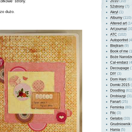
ółkowe” strony.
2010
(10)
52strony
(7)
dzo dużo.
Akryl
(1)
Albumy
(110)
Altered art
(1
Art journal
(3
ATC
(102)
Autoportret
(4
Blejtram
(9)
Book of me
(1
Boże Narodz
Cal-endarz
(4
Decoupage
(
DIY
(3)
Dom Hani
(6)
Domki 2015
(
Doodling
(61
Drobiazgi
(31
Fanart
(25)
Feminka
(80)
Filc
(3)
Gelatos
(33)
Grudniownik
Hania
(5)