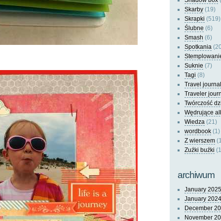
Shadow box
(
Skarby
(19)
Skrapki
(519)
Ślubne
(6)
Smash
(6)
Spotkania
(20
Stemplowani
Suknie
(7)
Tagi
(8)
Travel journa
Traveler jour
Twórczość dz
Wędrujące a
Wiedza
(21)
wordbook
(1)
Z wierszem
(
Zuźki buźki
(1
archiwum
January 202
January 202
December 2
November 2