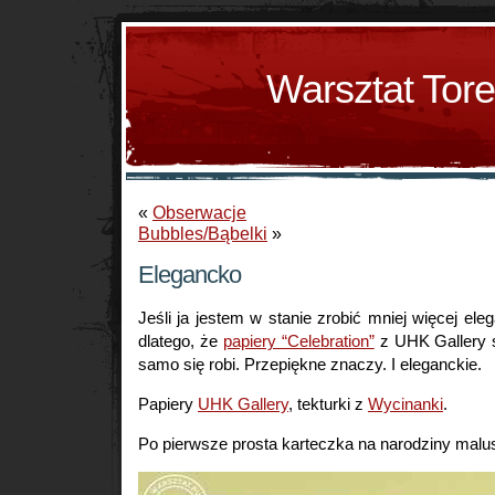
Warsztat Tor
«
Obserwacje
Bubbles/Bąbelki
»
Elegancko
Jeśli ja jestem w stanie zrobić mniej więcej elega
dlatego, że
papiery “Celebration”
z UHK Gallery s
samo się robi. Przepiękne znaczy. I eleganckie.
Papiery
UHK Gallery
, tekturki z
Wycinanki
.
Po pierwsze prosta karteczka na narodziny malu