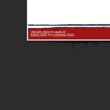
I feel dirty theme
by
studio ST
Entries (RSS)
and
Comments (RSS)
.