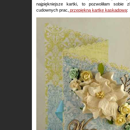
najpiękniejsze kartki, to pozwoliłam sobie z
cudownych prac,
przepiękną kartkę kaskadową
: