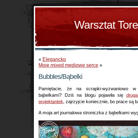
Warsztat Tor
«
Elegancko
Moje mixed mediowe serce
»
Bubbles/Bąbelki
Pamiętacie, że na scrapki-wyzwaniowo 
bąbelkami? Dziś na blogu pojawiła się
druga
projektantek
, zajrzyjcie koniecznie, bo prace są 
A moja art journalowa stroniczka z bąbelkami wyg