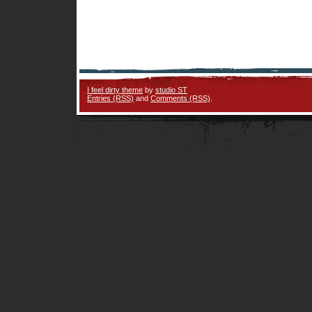
I feel dirty theme
by
studio ST
Entries (RSS)
and
Comments (RSS)
.