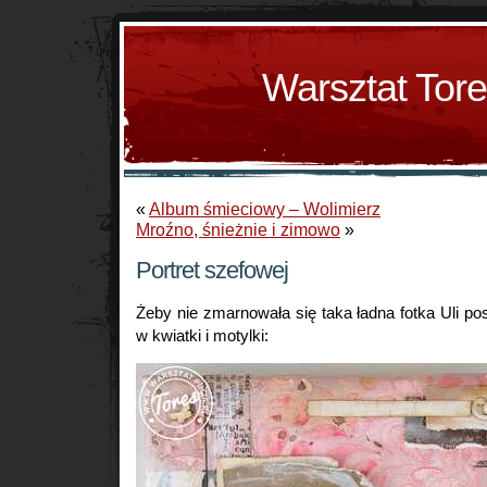
Warsztat Tor
«
Album śmieciowy – Wolimierz
Mroźno, śnieżnie i zimowo
»
Portret szefowej
Żeby nie zmarnowała się taka ładna fotka Uli po
w kwiatki i motylki: