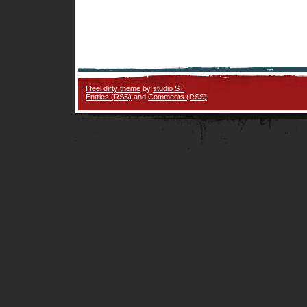
I feel dirty theme
by
studio ST
Entries (RSS)
and
Comments (RSS)
.