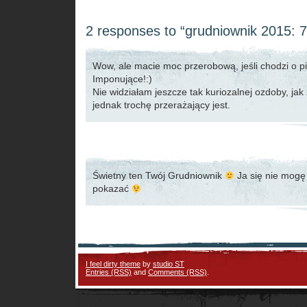
2 responses to “grudniownik 2015: 7
Wow, ale macie moc przerobową, jeśli chodzi o pi
Imponujące!:)
Nie widziałam jeszcze tak kuriozalnej ozdoby, jak 
jednak trochę przerażający jest.
Świetny ten Twój Grudniownik
Ja się nie mogę
pokazać
I feel dirty theme
by
studio ST
Entries (RSS)
and
Comments (RSS)
.