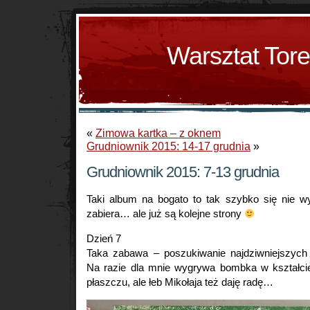
Warsztat Tor
«
Zimowa kartka – z oknem
Grudniownik 2015: 14-17 grudnia
»
Grudniownik 2015: 7-13 grudnia
Taki album na bogato to tak szybko się nie wy
zabiera… ale już są kolejne strony
Dzień 7
Taka zabawa – poszukiwanie najdziwniejszych
Na razie dla mnie wygrywa bombka w kształci
płaszczu, ale łeb Mikołaja też daję radę…