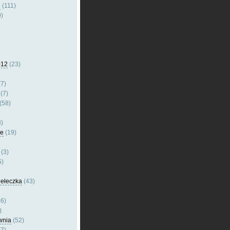
e
(111)
)
012
(23)
7)
(7)
(58)
)
le
(19)
(3)
5)
dełeczka
(43)
6)
)
wnia
(52)