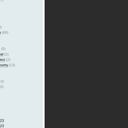
7)
)
e
(60)
l
(5)
nal
(2)
ieci
(2)
lbumy
(13)
13)
0)
5
4
023
023