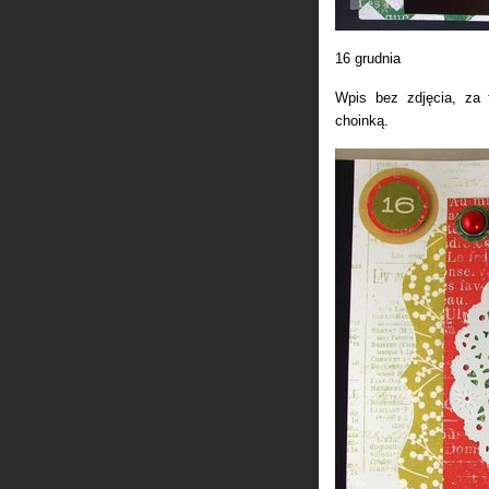
16 grudnia
Wpis bez zdjęcia, za 
choinką.