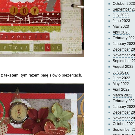
October 2023
September 2
July 2023
June 2023
May 2023
April 2023
February 202
January 202
December 2
November 2
September 2
August 2022
July 2022
 z tekstem, tym razem parę słów o prezentach.
June 2022
May 2022
April 2022
March 2022
February 202
January 202
December 2
November 2
October 2021
September 2