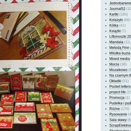
Jednobarwn
Journal52
(10
Kartki
(180)
Kolażyki
(68)
Kółka
(41)
Książki
(7)
Liftonoszki 2
Mandala
(11)
Metodą Finn
(
Milutka buzia
Mixed media
Morze
(38)
Mozaikowo
(8
Na czarnym t
Okładki
(51)
Pocket letters
project life
(1
Promocja
(1)
Pudełka i pu
Różne
(170)
Rysowanie
(4
Sala sławy
(6
ScrapElektro