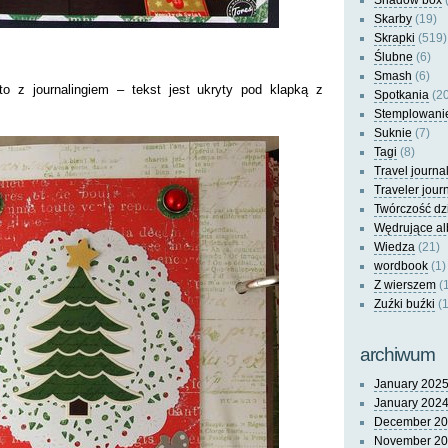
Shadow box
(
Skarby
(19)
Skrapki
(519)
Ślubne
(6)
Smash
(6)
to z journalingiem – tekst jest ukryty pod klapką z
Spotkania
(20
Stemplowani
Suknie
(7)
Tagi
(8)
Travel journa
Traveler jour
Twórczość dz
Wędrujące a
Wiedza
(21)
wordbook
(1)
Z wierszem
(
Zuźki buźki
(1
archiwum
January 202
January 202
December 2
November 2