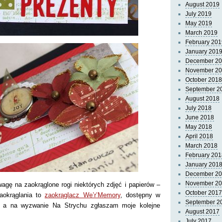
August 2019
July 2019
May 2019
March 2019
February 201
January 201
December 2
November 2
October 2018
September 2
August 2018
July 2018
June 2018
May 2018
April 2018
March 2018
February 201
January 201
December 2
November 2
ę na zaokrąglone rogi niektórych zdjęć i papierów –
October 2017
zaokrąglania to
zaokrąglacz We’r’Memory
, dostępny w
September 2
– a na wyzwanie Na Strychu zgłaszam moje kolejne
August 2017
July 2017