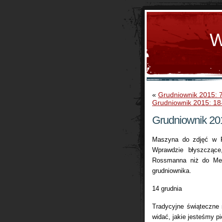
W
«
Grudniownik 2015: 
Grudniownik 2015: 18
Grudniownik 201
Maszyna do zdjęć w R
Wprawdzie błyszczące
Rossmanna niż do Med
grudniownika.
14 grudnia
Tradycyjne świąteczne 
widać, jakie jesteśmy 