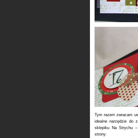
Tym razem zwracam uwag
idealne narzędzie do 
sklepiku Na Strychu 
strony: