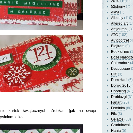
2010
(10)
52strony
(7)
Akryl
(1)
Albumy
(110)
Altered art
(1
Art journal
(3
ATC
(102)
Autoportret
(4
Blejtram
(9)
Book of me
(1
Boże Narodz
Cal-endarz
(4
Decoupage
(
DIY
(3)
Dom Hani
(6)
Domki 2015
(
Doodling
(61
Drobiazgi
(31
Fanart
(25)
Feminka
(80)
nie kartek świątecznych. Zrobiłam (jak na swoje
Filc
(3)
ysłałam kilka.
Gelatos
(33)
Grudniownik
Hania
(5)