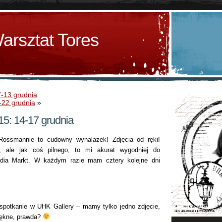
arsztat Tores
7-13 grudnia
-22 grudnia
»
5: 14-17 grudnia
ossmannie to cudowny wynalazek! Zdjęcia od ręki!
, ale jak coś pilnego, to mi akurat wygodniej do
ia Markt. W każdym razie mam cztery kolejne dni
spotkanie w UHK Gallery – mamy tylko jedno zdjęcie,
piękne, prawda?