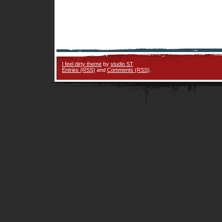
I feel dirty theme
by
studio ST
Entries (RSS)
and
Comments (RSS)
.