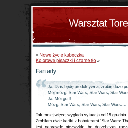
Warsztat Tor
«
Nowe życie kubeczka
Kolorowe pisaczki i czarne tło
»
Fan arty
Ja: Dziś będę produktywna, zrobię dużo 
Mój mózg: Star Wars, Star Wars, Star Wa
Ja: Mózgu!!!
Mózg: Star Wars, Star Wars, Star Wars….
Tak mniej więcej wygląda sytuacja od 19 grudnia.
Zrobiłam dwie kartki z bohaterami “Star Wars: T
jest naprawdę niezwykłe, bo dotychczas racz