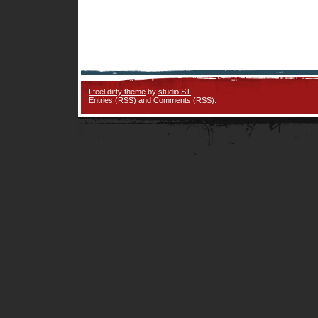
I feel dirty theme
by
studio ST
Entries (RSS)
and
Comments (RSS)
.