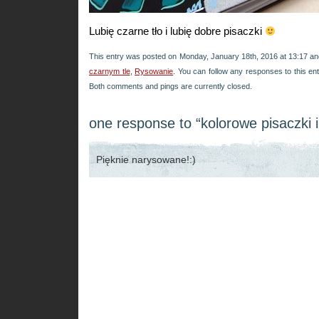
Lubię czarne tło i lubię dobre pisaczki
This entry was posted on Monday, January 18th, 2016 at 13:17 and
czarnym tle
,
Rysowanie
. You can follow any responses to this en
Both comments and pings are currently closed.
one response to “kolorowe pisaczki i
Pięknie narysowane!:)