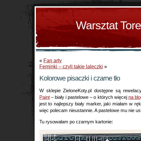
Warsztat Tor
«
Fan arty
Feminki – czyli takie laleczki
»
Kolorowe pisaczki i czarne tło
W sklepie ZieloneKoty.pl dostępne są rewelac
Paint
– biały i pastelowe – o których więcej
na bl
jest to najlepszy biały marker, jaki miałam w rę
więc polecam nieustannie. A pastelowe mu nie ust
Tu rysowałam po czarnym kartonie: