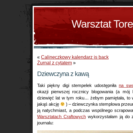
Warsztat Tor
«
Calineczkowy kalendarz is back
Żurnal z cytatem
»
Dziewczyna z kawą
Taki piękny digi stempelek udostępniła
na swo
okazji pierwszej rocznicy blogowania (a mój 
dziewięć lat w tym roku… żebym pamiętała, to 
jakąś akcję
) – dziewczynka stemplowa przeu
ją natychmiast, a podczas wspólnego scrapow
Warsztatach Craftowych
wykorzystałam ją do z
journalu: