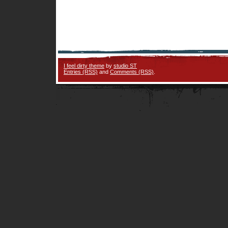
I feel dirty theme
by
studio ST
Entries (RSS)
and
Comments (RSS)
.