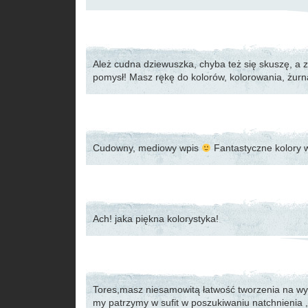
Ależ cudna dziewuszka, chyba też się skuszę, a z
pomysł! Masz rękę do kolorów, kolorowania, żur
Cudowny, mediowy wpis
Fantastyczne kolory w
Ach! jaka piękna kolorystyka!
Tores,masz niesamowitą łatwość tworzenia na w
my patrzymy w sufit w poszukiwaniu natchnienia 