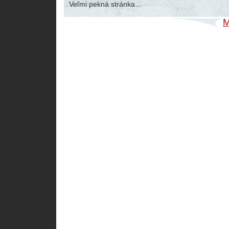
Veľmi pekná stránka…
M