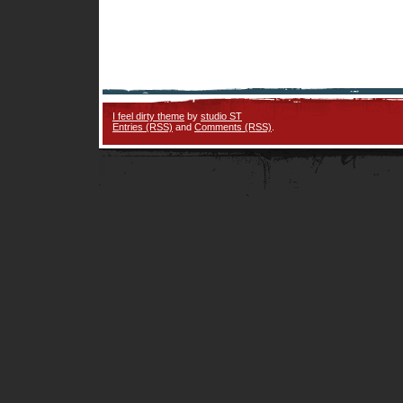
I feel dirty theme
by
studio ST
Entries (RSS)
and
Comments (RSS)
.