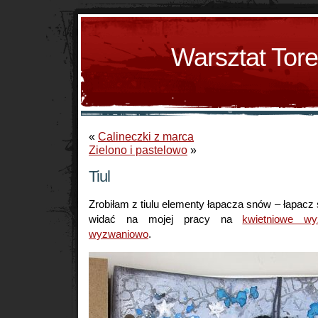
Warsztat Tor
«
Calineczki z marca
Zielono i pastelowo
»
Tiul
Zrobiłam z tiulu elementy łapacza snów – łapacz 
widać na mojej pracy na
kwietniowe w
wyzwaniowo
.