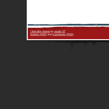
I feel dirty theme
by
studio ST
Entries (RSS)
and
Comments (RSS)
.