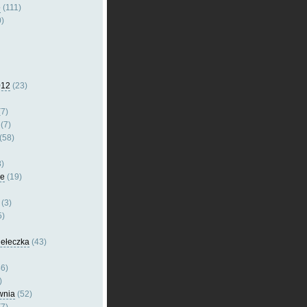
e
(111)
)
012
(23)
7)
(7)
(58)
)
le
(19)
(3)
5)
dełeczka
(43)
6)
)
wnia
(52)