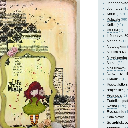
Jednobarwn
Journal52
(10
Kartki
(180)
Kolażyki
(68)
Kółka
(41)
Książki
(7)
Liftonoszki 2
Mandala
(11)
Metodą Finn
(
Milutka buzia
Mixed media
Morze
(38)
Mozaikowo
(8
Na czarnym t
Okładki
(51)
Pocket letters
project life
(1
Promocja
(1)
Pudełka i pu
Różne
(170)
Rysowanie
(4
Sala sławy
(6
ScrapElektro