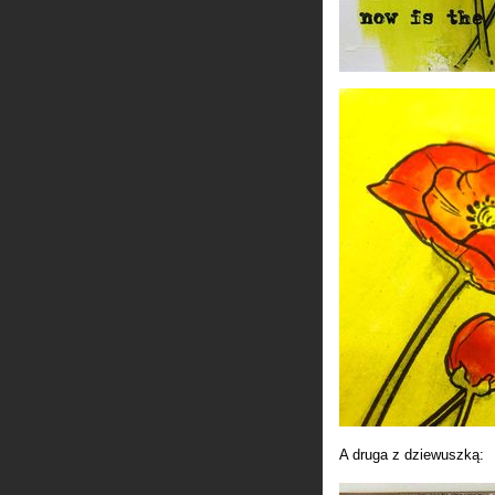
A druga z dziewuszką: