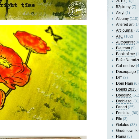
2010
(10)
52strony
(7)
Akryl
(1)
Albumy
(110)
Altered art
(1
Art journal
(3
ATC
(102)
Autoportret
(4
Blejtram
(9)
Book of me
(1
Boże Narodz
Cal-endarz
(4
Decoupage
(
DIY
(3)
Dom Hani
(6)
Domki 2015
(
Doodling
(61
Drobiazgi
(31
Fanart
(25)
Feminka
(80)
Filc
(3)
Gelatos
(33)
Grudniownik
Hania
(5)