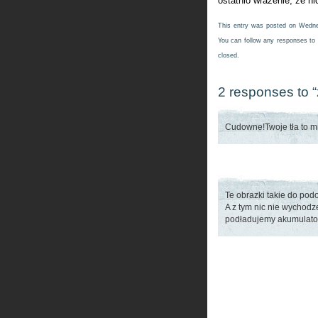
ostatnio wrażenie, że ni
This entry was posted on Wednes
You can follow any responses to 
closed.
2 responses to “
Cudowne!Twoje tła to m
Te obrazki takie do pod
A z tym nic nie wychodze
podładujemy akumulato