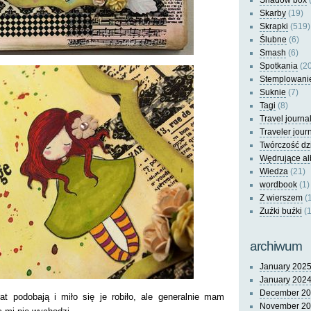
Shadow box
(
Skarby
(19)
Skrapki
(519)
Ślubne
(6)
Smash
(6)
Spotkania
(20
Stemplowani
Suknie
(7)
Tagi
(8)
Travel journa
Traveler jour
Twórczość dz
Wędrujące a
Wiedza
(21)
wordbook
(1)
Z wierszem
(
Zuźki buźki
(1
archiwum
January 202
January 202
December 2
at podobają i miło się je robiło, ale generalnie mam
November 2