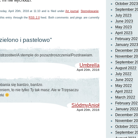
c mi nie wychodzi.
October 2023
September 2
day, April 20th, 2016 at 11:10 and is filed under
Art journal
,
Stemplowanie
.
July 2023
this entry through the
RSS 2.0
feed. Both comments and pings are currently
June 2023
May 2023
April 2023
zielono i pastelowo”
February 202
January 202
December 2
istrzostwo!A stemple do pozazdroszczenia!Pozdrawiam.
November 2
September 2
Umbrella
August 2022
April 20th, 2016
July 2022
June 2022
obania się bardzo, bardzo.
May 2022
niem, to nie tylko Ty tak masz. Ale w Trzęsaczu
April 2022
rki
March 2022
February 202
SiódmyAnioł
January 202
April 20th, 2016
December 2
November 2
October 2021
September 2