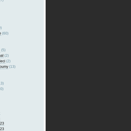
7)
)
e
(60)
l
(5)
nal
(2)
ieci
(2)
lbumy
(13)
13)
0)
5
4
023
023