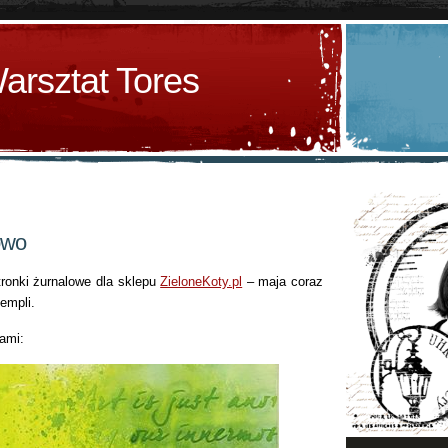
arsztat Tores
owo
tronki żurnalowe dla sklepu
ZieloneKoty.pl
– maja coraz
empli.
ami: