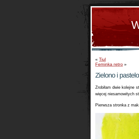
W
«
Tiul
Feminka retro
»
Zielono i pastel
Zrobiłam dwie kolejne s
więcej niesamowitych st
Pierwsza stronka z mak