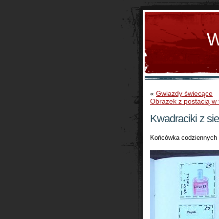
W
«
Gwiazdy świecące
Obrazek z postacią w 
Kwadraciki z sie
Końcówka codziennych ca