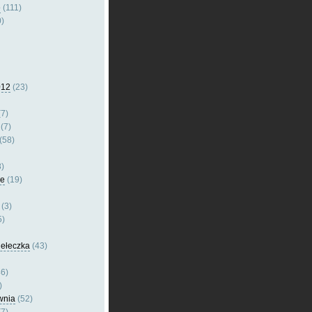
e
(111)
)
012
(23)
7)
(7)
(58)
)
le
(19)
(3)
5)
dełeczka
(43)
6)
)
wnia
(52)