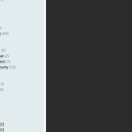
7)
)
e
(60)
l
(5)
nal
(2)
ieci
(2)
lbumy
(13)
13)
0)
5
4
023
023