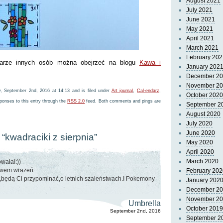
August 2021
July 2021
June 2021
May 2021
April 2021
March 2021
February 202
darze innych osób można obejrzeć na blogu
Kawa i
January 202
December 2
November 2
y, September 2nd, 2016 at 14:13 and is filed under
Art journal
,
Cal-endarz
,
October 2020
ponses to this entry through the
RSS 2.0
feed. Both comments and pings are
September 2
August 2020
July 2020
June 2020
“kwadraciki z sierpnia”
May 2020
April 2020
March 2020
wała!:))
twem wrażeń.
February 202
i,będą Ci przypominać,o letnich szaleństwach.I Pokemony
January 202
December 2
November 2
Umbrella
October 2019
September 2nd, 2016
September 2