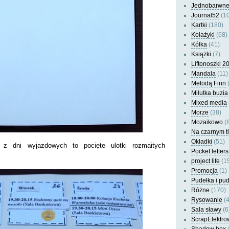
Jednobarwn
Journal52
(10
Kartki
(180)
Kolażyki
(68)
Kółka
(41)
Książki
(7)
Liftonoszki 2
Mandala
(11)
Metodą Finn
(
Milutka buzia
Mixed media
Morze
(38)
Mozaikowo
(8
Na czarnym t
Okładki
(51)
 z dni wyjazdowych to pocięte ulotki rozmaitych
Pocket letters
project life
(1
Promocja
(1)
Pudełka i pu
Różne
(170)
Rysowanie
(4
Sala sławy
(6
ScrapElektro