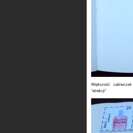
Większość calineczek
“atrakcji”: