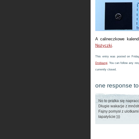
A calineczkowe kalen
Nożyczki
.
This entry was posted on Frida
Drobiazgi
. You can follow any res
currently closed.
one response to 
No to pralka się napraco
Długie wakacje z mnós
Fajny pomysł z ulotkam
łapałyście:)))