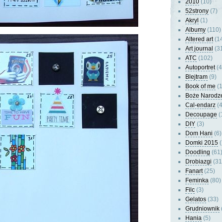
2010
(10)
52strony
(7)
Akryl
(1)
Albumy
(110)
Altered art
(1
Art journal
(3
ATC
(102)
Autoportret
(4
Blejtram
(9)
Book of me
(1
Boże Narodz
Cal-endarz
(4
Decoupage
(
DIY
(3)
Dom Hani
(6)
Domki 2015
(
Doodling
(61
Drobiazgi
(31
Fanart
(25)
Feminka
(80)
Filc
(3)
Gelatos
(33)
Grudniownik
Hania
(5)