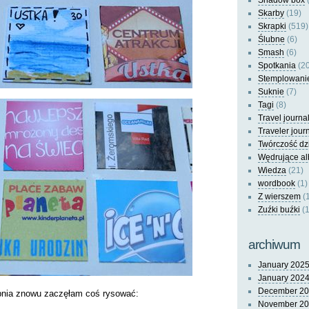
Shadow box
(
Skarby
(19)
Skrapki
(519)
Ślubne
(6)
Smash
(6)
Spotkania
(20
Stemplowani
Suknie
(7)
Tagi
(8)
Travel journa
Traveler jour
Twórczość dz
Wędrujące a
Wiedza
(21)
wordbook
(1)
Z wierszem
(
Zuźki buźki
(1
archiwum
January 202
January 202
December 2
rpnia znowu zaczęłam coś rysować:
November 2