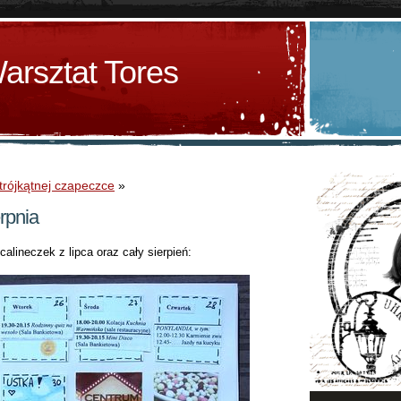
arsztat Tores
trójkątnej czapeczce
»
rpnia
lineczek z lipca oraz cały sierpień: