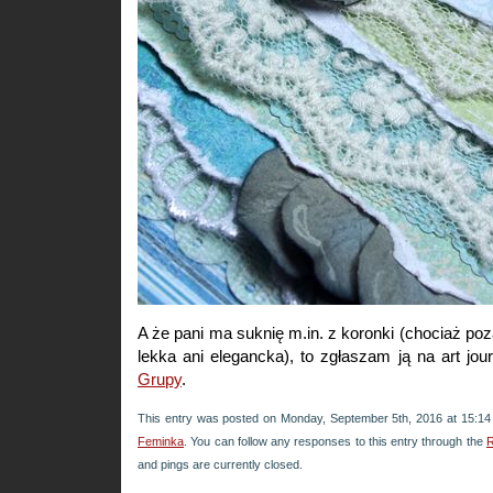
A że pani ma suknię m.in. z koronki (chociaż poz
lekka ani elegancka), to zgłaszam ją na art jo
Grupy
.
This entry was posted on Monday, September 5th, 2016 at 15:14 
Feminka
. You can follow any responses to this entry through the
R
and pings are currently closed.