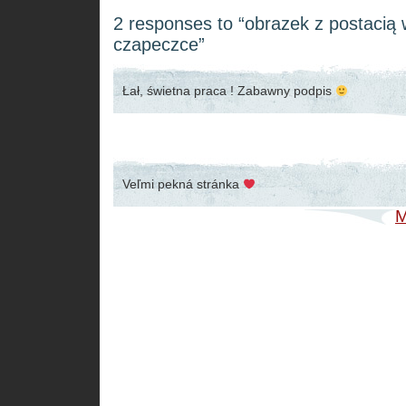
2 responses to “obrazek z postacią w
czapeczce”
Łał, świetna praca ! Zabawny podpis
Veľmi pekná stránka
M