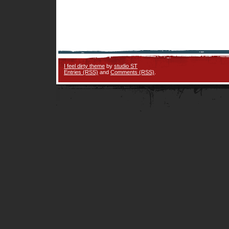
I feel dirty theme
by
studio ST
Entries (RSS)
and
Comments (RSS)
.