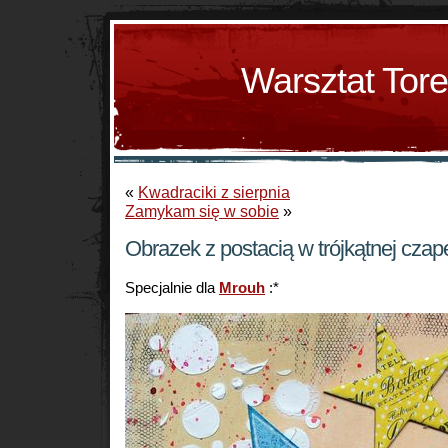
Warsztat Tor
«
Kwadraciki z sierpnia
Zamykam się w sobie
»
Obrazek z postacią w trójkątnej cza
Specjalnie dla
Mrouh
:*