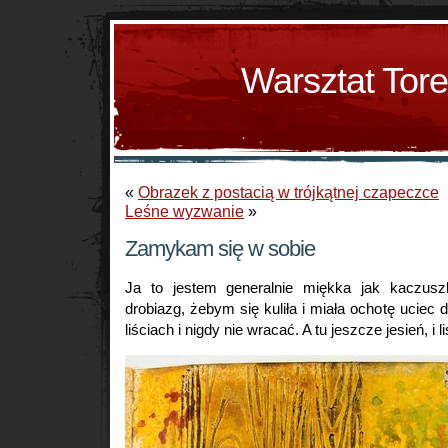
Warsztat Tor
«
Obrazek z postacią w trójkątnej czapeczce
Leśne wyzwanie
»
Zamykam się w sobie
Ja to jestem generalnie miękka jak kaczusz
drobiazg, żebym się kuliła i miała ochotę uciec 
liściach i nigdy nie wracać. A tu jeszcze jesień, i