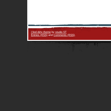
I feel dirty theme
by
studio ST
Entries (RSS)
and
Comments (RSS)
.