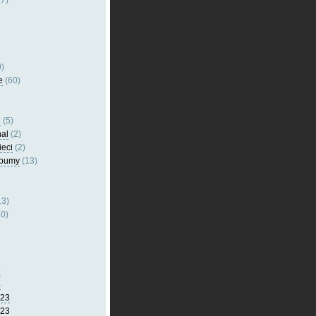
7)
)
e
(60)
l
(5)
nal
(2)
ieci
(2)
lbumy
(13)
13)
0)
5
4
023
023