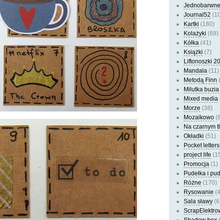
Jednobarwn
Journal52
(10
Kartki
(180)
Kolażyki
(68)
Kółka
(41)
Książki
(7)
Liftonoszki 2
Mandala
(11)
Metodą Finn
(
Milutka buzia
Mixed media
Morze
(38)
Mozaikowo
(8
Na czarnym t
Okładki
(51)
Pocket letters
project life
(1
Promocja
(1)
Pudełka i pu
Różne
(170)
Rysowanie
(4
Sala sławy
(6
ScrapElektro