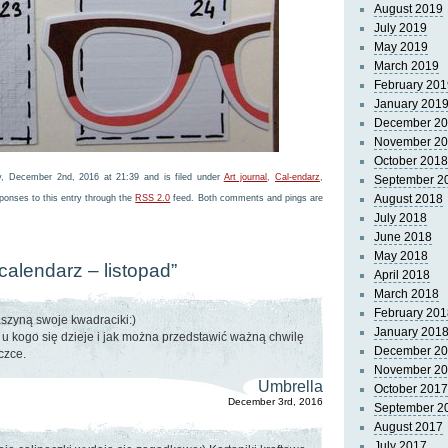
August 2019
July 2019
May 2019
March 2019
February 201
January 201
December 2
November 2
October 2018
y, December 2nd, 2016 at 21:39 and is filed under
Art journal
,
Cal-endarz
,
September 2
August 2018
ponses to this entry through the
RSS 2.0
feed. Both comments and pings are
July 2018
June 2018
May 2018
calendarz – listopad”
April 2018
March 2018
February 201
szyną swoje kwadraciki:)
January 201
 u kogo się dzieje i jak można przedstawić ważną chwilę
December 2
czce.
November 2
Umbrella
October 2017
December 3rd, 2016
September 2
August 2017
July 2017