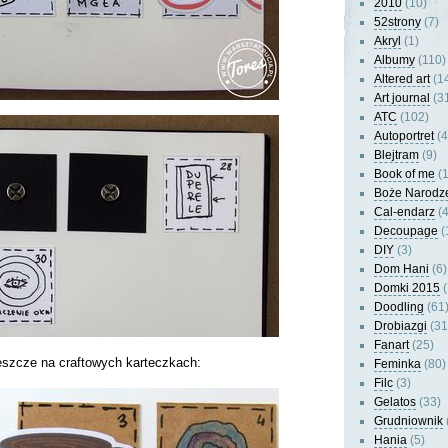
2010
(10)
52strony
(7)
Akryl
(1)
Albumy
(110)
Altered art
(1
Art journal
(3
ATC
(102)
Autoportret
(4
Blejtram
(9)
Book of me
(1
Boże Narodz
Cal-endarz
(4
Decoupage
(
DIY
(3)
Dom Hani
(6)
Domki 2015
(
Doodling
(61
Drobiazgi
(31
Fanart
(25)
eszcze na craftowych karteczkach:
Feminka
(80)
Filc
(3)
Gelatos
(33)
Grudniownik
Hania
(5)