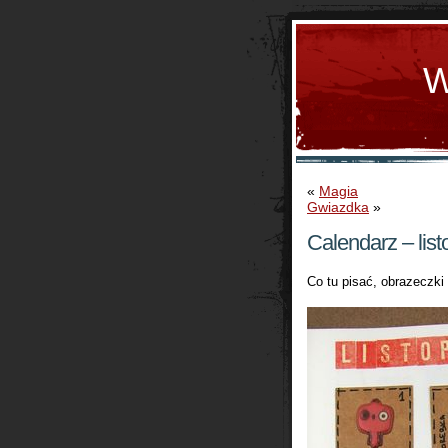
W
«
Magia
Gwiazdka
»
Calendarz – lis
Co tu pisać, obrazeczki 