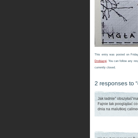
This entry was posted on Frida
Drobiazgi
. You can follow any res
currently closed.
2 responses to “
Jak ładnie” obszyłaś”ma
Fajnie tak pooglądać co
dnia na malutkiej caline