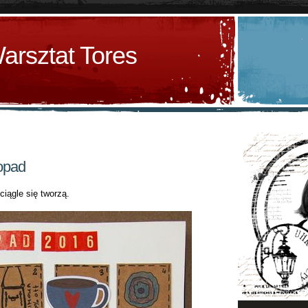
arsztat Tores
topad
ciągle się tworzą.