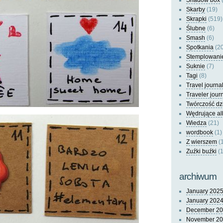
Shadow box
(
Skarby
(19)
Skrapki
(519)
Ślubne
(6)
Smash
(6)
Spotkania
(20
Stemplowani
Suknie
(7)
Tagi
(8)
Travel journa
Traveler jour
Twórczość dz
Wędrujące a
Wiedza
(21)
wordbook
(1)
Z wierszem
(
Zuźki buźki
(1
archiwum
January 202
January 202
December 2
November 2