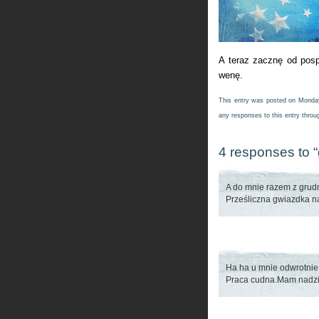
A teraz zacznę od posp
wenę.
This entry was posted on Monday
any responses to this entry thro
4 responses to 
A do mnie razem z grud
Prześliczna gwiazdka na
Ha ha u mnie odwrotnie.
Praca cudna.Mam nadzie