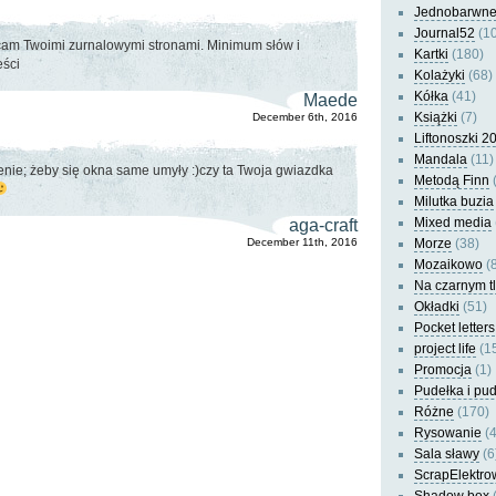
Jednobarwn
Journal52
(10
am Twoimi zurnalowymi stronami. Minimum słów i
Kartki
(180)
eści
Kolażyki
(68)
Kółka
(41)
Maede
Książki
(7)
December 6th, 2016
Liftonoszki 2
Mandala
(11)
nie; żeby się okna same umyły :)czy ta Twoja gwiazdka
Metodą Finn
(
Milutka buzia
Mixed media
aga-craft
December 11th, 2016
Morze
(38)
Mozaikowo
(8
Na czarnym t
Okładki
(51)
Pocket letters
project life
(1
Promocja
(1)
Pudełka i pu
Różne
(170)
Rysowanie
(4
Sala sławy
(6
ScrapElektro