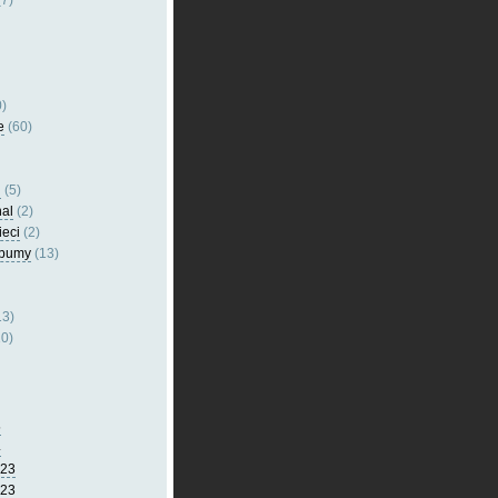
7)
)
e
(60)
l
(5)
nal
(2)
ieci
(2)
lbumy
(13)
13)
0)
5
4
023
023