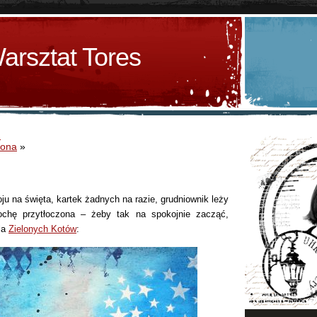
arsztat Tores
d
iona
»
ju na święta, kartek żadnych na razie, grudniownik leży
rochę przytłoczona – żeby tak na spokojnie zacząć,
la
Zielonych Kotów
: