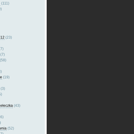
e
(111)
)
012
(23)
7)
(7)
(58)
)
le
(19)
(3)
5)
dełeczka
(43)
6)
)
wnia
(52)