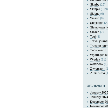
Shadow box
(
Skarby
(19)
Skrapki
(519)
Ślubne
(6)
Smash
(6)
Spotkania
(20
Stemplowani
Suknie
(7)
Tagi
(8)
Travel journa
Traveler jour
Twórczość dz
Wędrujące a
Wiedza
(21)
wordbook
(1)
Z wierszem
(
Zuźki buźki
(1
archiwum
January 202
January 202
December 2
November 2