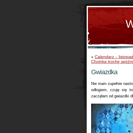
W
«
Calendarz – listopa
Choinka trochę spóźn
Gwiazdka
Nie mam zupełnie nastro
odłogiem, czuję się t
zaczęłam od gwiazdki d