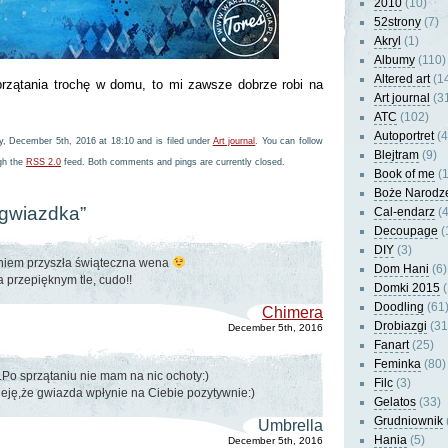
2010
(10)
52strony
(7)
Akryl
(1)
Albumy
(110)
Altered art
(1
rzątania trochę w domu, to mi zawsze dobrze robi na
Art journal
(3
ATC
(102)
Autoportret
(4
, December 5th, 2016 at 18:10 and is filed under
Art journal
. You can follow
Blejtram
(9)
ugh the
RSS 2.0
feed. Both comments and pings are currently closed.
Book of me
(1
Boże Narodz
“gwiazdka”
Cal-endarz
(4
Decoupage
(
DIY
(3)
niem przyszła świąteczna wena
Dom Hani
(6)
 przepięknym tle, cudo!!
Domki 2015
(
Doodling
(61
Chimera
Drobiazgi
(31
December 5th, 2016
Fanart
(25)
Feminka
(80)
Po sprzątaniu nie mam na nic ochoty:)
Filc
(3)
ję,że gwiazda wpłynie na Ciebie pozytywnie:)
Gelatos
(33)
Grudniownik
Umbrella
Hania
(5)
December 5th, 2016