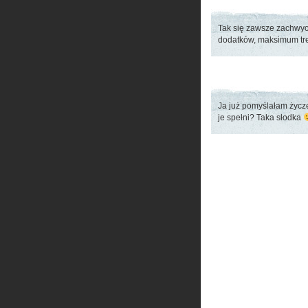
Tak się zawsze zachwyc
dodatków, maksimum tr
Ja już pomyślałam życze
je spełni? Taka słodka