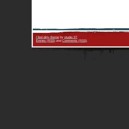
I feel dirty theme
by
studio ST
Entries (RSS)
and
Comments (RSS)
.