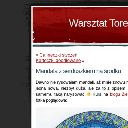
Warsztat Tor
«
Calineczki styczeń
Karteczki doodlowane
»
Mandala z serduszkiem na środku
Dawno nie rysowałam mandali, aż mnie znowu na
jedna nowa, niezbyt duża, ale za to z opisem i
samemu taką narysować
Kurs na
blogu Zie
fotka poglądowa: