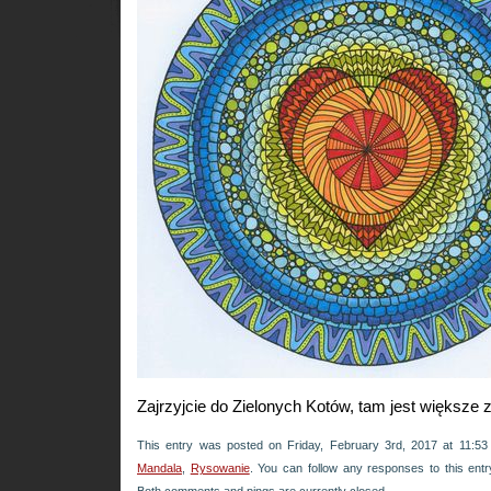
Zajrzyjcie do Zielonych Kotów, tam jest większe 
This entry was posted on Friday, February 3rd, 2017 at 11:53
Mandala
,
Rysowanie
. You can follow any responses to this ent