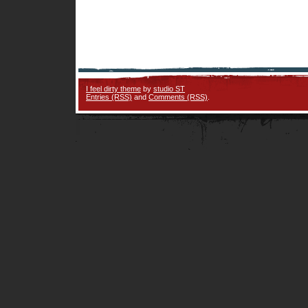
I feel dirty theme
by
studio ST
Entries (RSS)
and
Comments (RSS)
.