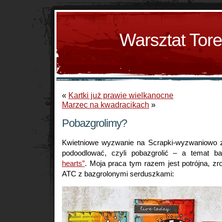
Warsztat Tor
«
Kartki już prawie wielkanocne
Marzec na kwadracikach
»
Pobazgrolimy?
Kwietniowe wyzwanie na Scrapki-wyzwaniowo z
podoodlować, czyli pobazgrolić – a temat ba
hearts”
. Moja praca tym razem jest potrójna, zr
ATC z bazgrolonymi serduszkami: