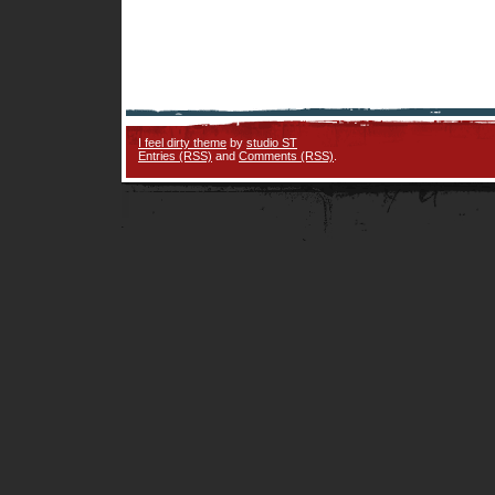
I feel dirty theme
by
studio ST
Entries (RSS)
and
Comments (RSS)
.