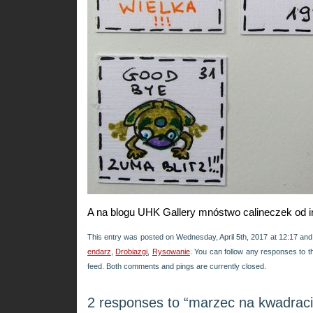
A na blogu UHK Gallery mnóstwo calineczek od 
This entry was posted on Wednesday, April 5th, 2017 at 12:17 and 
endarz
,
Drobiazgi
,
Rysowanie
. You can follow any responses to t
feed. Both comments and pings are currently closed.
2 responses to “marzec na kwadrac