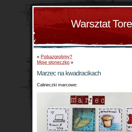
Warsztat Tor
«
Pobazgrolimy?
Moje słoneczko
»
Marzec na kwadracikach
Calineczki marcowe: