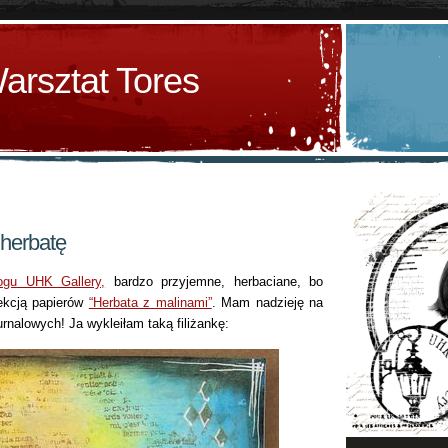
arsztat Tores
herbatę
ogu UHK Gallery,
bardzo przyjemne, herbaciane, bo
lekcją papierów
“Herbata z malinami”
. Mam nadzieję na
rnalowych! Ja wykleiłam taką filiżankę: