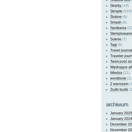
Shadow box
(
Skarby
(19)
Skrapki
(519)
Ślubne
(6)
Smash
(6)
Spotkania
(20
Stemplowani
Suknie
(7)
Tagi
(8)
Travel journa
Traveler jour
Twórczość dz
Wędrujące a
Wiedza
(21)
wordbook
(1)
Z wierszem
(
Zuźki buźki
(1
archiwum
January 202
January 202
December 2
November 2