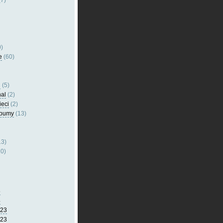
7)
)
e
(60)
l
(5)
nal
(2)
ieci
(2)
lbumy
(13)
13)
0)
5
4
023
023