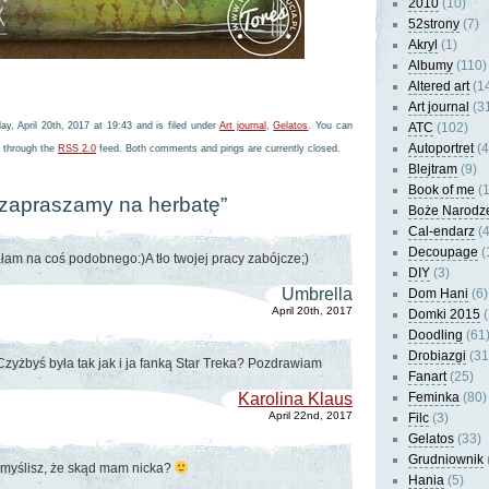
2010
(10)
52strony
(7)
Akryl
(1)
Albumy
(110)
Altered art
(1
Art journal
(3
y, April 20th, 2017 at 19:43 and is filed under
Art journal
,
Gelatos
. You can
ATC
(102)
Autoportret
(4
y through the
RSS 2.0
feed. Both comments and pings are currently closed.
Blejtram
(9)
Book of me
(1
“zapraszamy na herbatę”
Boże Narodz
Cal-endarz
(4
Decoupage
(
am na coś podobnego:)A tło twojej pracy zabójcze;)
DIY
(3)
Umbrella
Dom Hani
(6)
April 20th, 2017
Domki 2015
(
Doodling
(61
Drobiazgi
(31
zyżbyś była tak jak i ja fanką Star Treka? Pozdrawiam
Fanart
(25)
Karolina Klaus
Feminka
(80)
April 22nd, 2017
Filc
(3)
Gelatos
(33)
Grudniownik
myślisz, że skąd mam nicka?
Hania
(5)