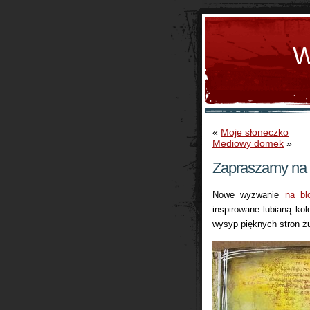
W
«
Moje słoneczko
Mediowy domek
»
Zapraszamy na 
Nowe wyzwanie
na bl
inspirowane lubianą ko
wysyp pięknych stron żu