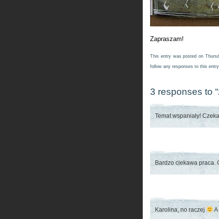
Zapraszam!
This entry was posted on Thursda
follow any responses to this entr
3 responses to 
Temat wspaniały! Czekał
Bardzo ciekawa praca. C
Karolina, no raczej
A 