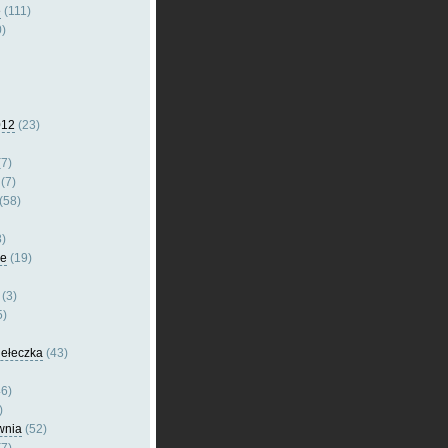
e
(111)
)
012
(23)
7)
(7)
(58)
)
le
(19)
(3)
5)
dełeczka
(43)
6)
)
wnia
(52)