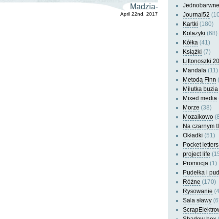
Jednobarwn
Madzia-
April 22nd, 2017
Journal52
(10
Kartki
(180)
Kolażyki
(68)
Kółka
(41)
Książki
(7)
Liftonoszki 2
Mandala
(11)
Metodą Finn
(
Milutka buzia
Mixed media
Morze
(38)
Mozaikowo
(8
Na czarnym t
Okładki
(51)
Pocket letters
project life
(1
Promocja
(1)
Pudełka i pu
Różne
(170)
Rysowanie
(4
Sala sławy
(6
ScrapElektro