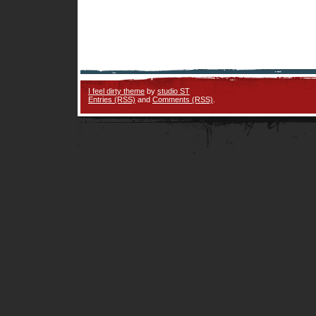
I feel dirty theme
by
studio ST
Entries (RSS)
and
Comments (RSS)
.