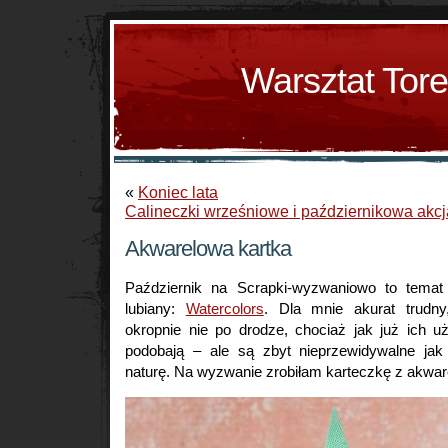
Warsztat Tor
«
Koniec lata
Calineczki wrześniowe i październikowa akcj
Akwarelowa kartka
Październik na Scrapki-wyzwaniowo to temat
lubiany:
Watercolors
. Dla mnie akurat trudn
okropnie nie po drodze, chociaż jak już ich uż
podobają – ale są zbyt nieprzewidywalne jak
naturę. Na wyzwanie zrobiłam karteczkę z akwa