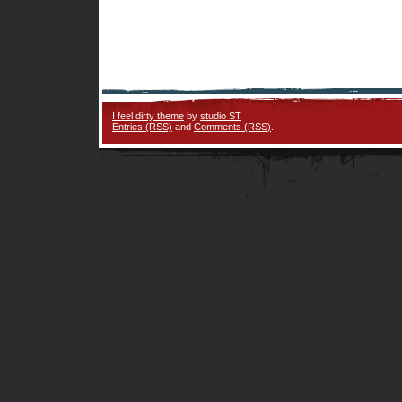
I feel dirty theme
by
studio ST
Entries (RSS)
and
Comments (RSS)
.