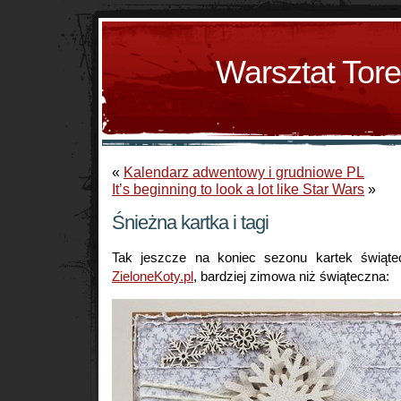
Warsztat Tor
«
Kalendarz adwentowy i grudniowe PL
It’s beginning to look a lot like Star Wars
»
Śnieżna kartka i tagi
Tak jeszcze na koniec sezonu kartek świąte
ZieloneKoty.pl
, bardziej zimowa niż świąteczna: