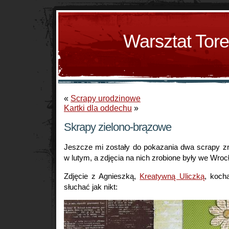
Warsztat Tor
«
Scrapy urodzinowe
Kartki dla oddechu
»
Skrapy zielono-brązowe
Jeszcze mi zostały do pokazania dwa scrapy z
w lutym, a zdjęcia na nich zrobione były we Wroc
Zdjęcie z Agnieszką,
Kreatywną Uliczką
, koch
słuchać jak nikt: