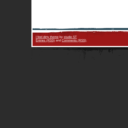
I feel dirty theme
by
studio ST
Entries (RSS)
and
Comments (RSS)
.