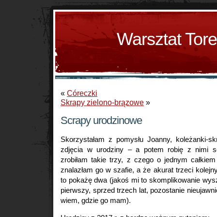
Warsztat Tor
«
Córeczki
Skrapy zielono-brązowe
»
Scrapy urodzinowe
Skorzystałam z pomysłu Joanny, koleżanki-skra
zdjęcia w urodziny – a potem robię z nimi s
zrobiłam takie trzy, z czego o jednym całkiem
znalazłam go w szafie, a że akurat trzeci kolejn
to pokażę dwa (jakoś mi to skomplikowanie wy
pierwszy, sprzed trzech lat, pozostanie nieujawnio
wiem, gdzie go mam).