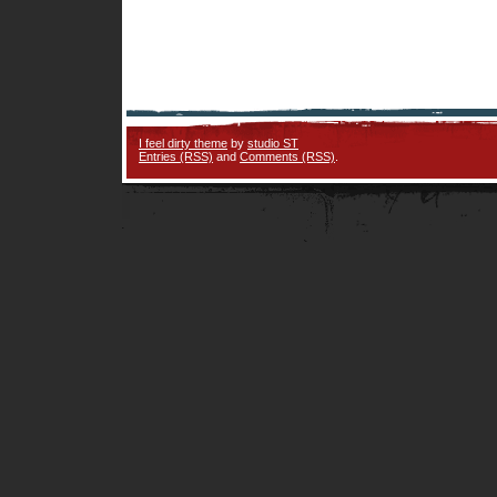
I feel dirty theme
by
studio ST
Entries (RSS)
and
Comments (RSS)
.