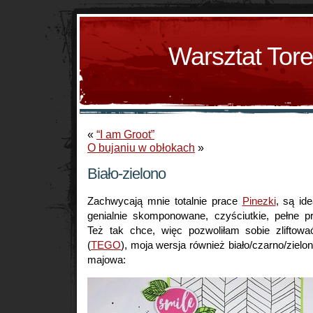
Warsztat Tor
«
“I am Groot”
O bujaniu w obłokach
»
Biało-zielono
Zachwycają mnie totalnie prace
Pinezki
, są id
genialnie skomponowane, czyściutkie, pełne pr
Też tak chce, więc pozwoliłam sobie zliftowa
(
TEGO
), moja wersja również biało/czarno/zielo
majowa: