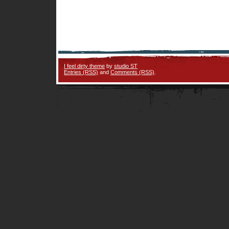
I feel dirty theme
by
studio ST
Entries (RSS)
and
Comments (RSS)
.