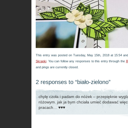
This entry was posted on Tuesday, May 15th, 2018 at 15:54 and 
Skrapki
. You can follow any responses to this entry through the
R
and pings are currently closed.
2 responses to “biało-zielono”
chylę czoła i padam do nóżek – przepięknie wyg
różowym. jak ja bym chciała umieć dodawać więc
pracach… ♥♥♥