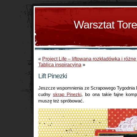
Warsztat Tor
«
Project Life – liftowana rozkładówka i różne
Tablica inspiracyjna
»
Lift Pinezki
Jeszcze wspomnienia ze Scrapowego Tygodnia D
cudny
skrap Pinezki
, bo ona takie fajne komp
muszę też spróbować.