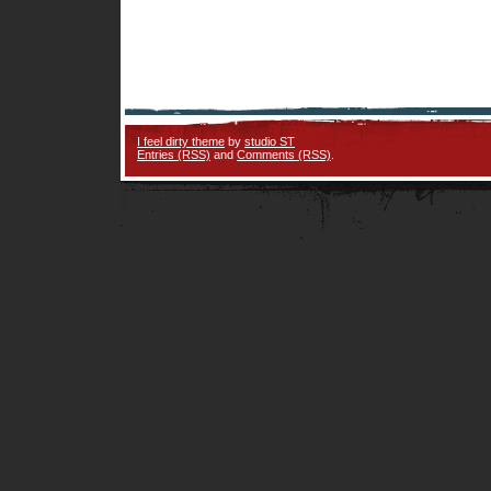
I feel dirty theme
by
studio ST
Entries (RSS)
and
Comments (RSS)
.