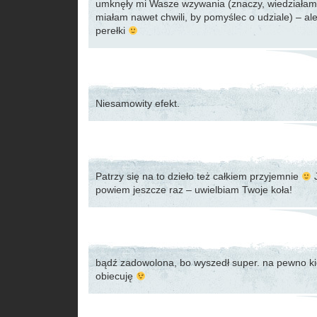
umknęły mi Wasze wzywania (znaczy, wiedziałam, 
miałam nawet chwili, by pomyślec o udziale) – al
perełki
Niesamowity efekt.
Patrzy się na to dzieło też całkiem przyjemnie
J
powiem jeszcze raz – uwielbiam Twoje koła!
bądź zadowolona, bo wyszedł super. na pewno kied
obiecuję