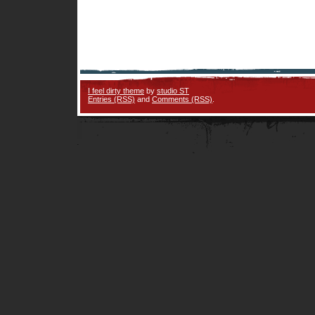
I feel dirty theme
by
studio ST
Entries (RSS)
and
Comments (RSS)
.