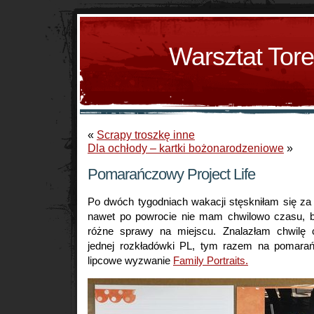
Warsztat Tor
«
Scrapy troszkę inne
Dla ochłody – kartki bożonarodzeniowe
»
Pomarańczowy Project Life
Po dwóch tygodniach wakacji stęskniłam się za
nawet po powrocie nie mam chwilowo czasu, b
różne sprawy na miejscu. Znalazłam chwilę c
jednej rozkładówki PL, tym razem na pomarań
lipcowe wyzwanie
Family Portraits.