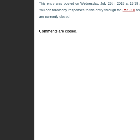
This entry was posted on Wednesday, July 25th, 2018 at 15:39 a
You can follow any responses to this entry through the
RSS 2.0
fe
are currently closed.
Comments are closed.