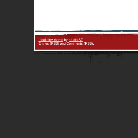
I feel dirty theme
by
studio ST
Entries (RSS)
and
Comments (RSS)
.