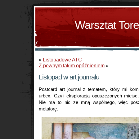
Warsztat Tor
«
Listopadowe ATC
Z pewnym takim opóźnieniem
»
Listopad w art journalu
Postcard art journal z tematem, który mi komp
urbex. Czyli eksploracja opuszczonych miejs
Nie ma to nic ze mną wspólnego, więc posz
metaforę.