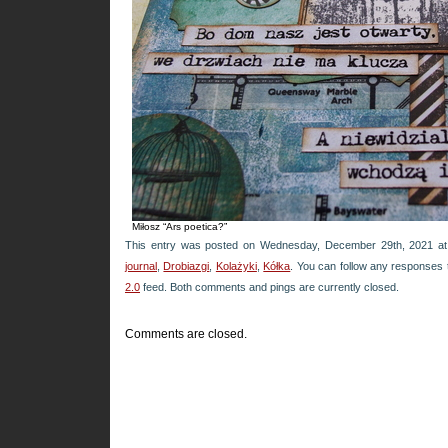
Miłosz “Ars poetica?”
This entry was posted on Wednesday, December 29th, 2021 at 
journal
,
Drobiazgi
,
Kolażyki
,
Kółka
. You can follow any responses 
2.0
feed. Both comments and pings are currently closed.
Comments are closed.