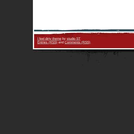
I feel dirty theme
by
studio ST
Entries (RSS)
and
Comments (RSS)
.