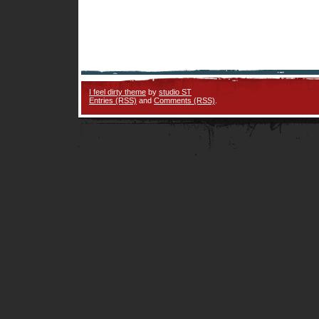
I feel dirty theme
by
studio ST
Entries (RSS)
and
Comments (RSS)
.