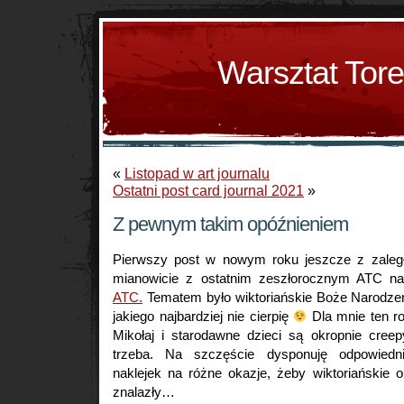
Warsztat Tor
«
Listopad w art journalu
Ostatni post card journal 2021
»
Z pewnym takim opóźnieniem
Pierwszy post w nowym roku jeszcze z zaległ
mianowicie z ostatnim zeszłorocznym ATC 
ATC.
Tematem było wiktoriańskie Boże Narodzenie
jakiego najbardziej nie cierpię
Dla mnie ten r
Mikołaj i starodawne dzieci są okropnie creep
trzeba. Na szczęście dysponuję odpowie
naklejek na różne okazje, żeby wiktoriańskie 
znalazły…