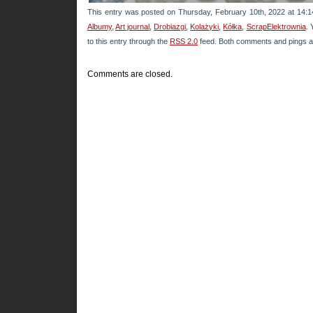
This entry was posted on Thursday, February 10th, 2022 at 14:14
Albumy
,
Art journal
,
Drobiazgi
,
Kolażyki
,
Kółka
,
ScrapElektrownia
. 
to this entry through the
RSS 2.0
feed. Both comments and pings ar
Comments are closed.