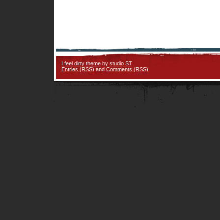
I feel dirty theme
by
studio ST
Entries (RSS)
and
Comments (RSS)
.