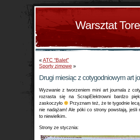
Warsztat Tor
«
ATC “Balet”
Sporty zimowe
»
Drugi miesiąc z cotygodniowym art j
Wyzwanie z tworzeniem mini art journala z co
rozrasta się na ScrapElektrowni bardzo pi
zaskoczyło
Przyznam też, że te tygodnie lecą 
nie nadążam! Ale póki co strony powstają, jeśli
to niewielkim.
Strony ze stycznia: