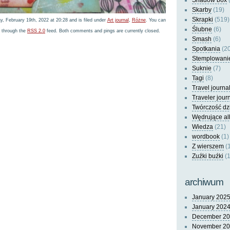
Shadow box
(
Skarby
(19)
Skrapki
(519)
, February 19th, 2022 at 20:28 and is filed under
Art journal
,
Różne
. You can
Ślubne
(6)
y through the
RSS 2.0
feed. Both comments and pings are currently closed.
Smash
(6)
Spotkania
(20
Stemplowani
Suknie
(7)
Tagi
(8)
Travel journa
Traveler jour
Twórczość dz
Wędrujące a
Wiedza
(21)
wordbook
(1)
Z wierszem
(
Zuźki buźki
(1
archiwum
January 202
January 202
December 2
November 2