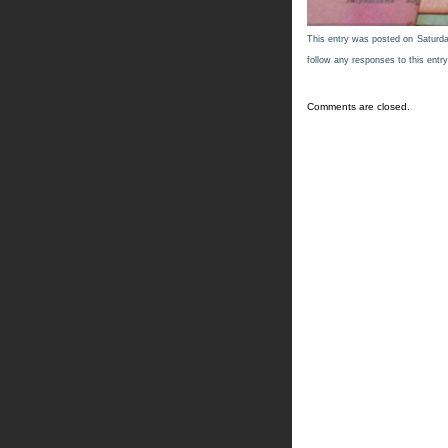
This entry was posted on Saturday
follow any responses to this entr
Comments are closed.