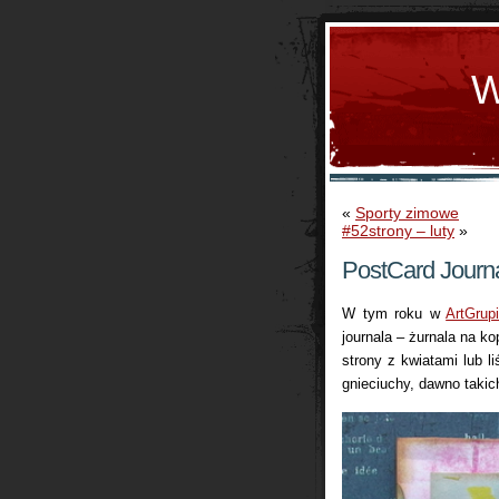
W
«
Sporty zimowe
#52strony – luty
»
PostCard Journa
W tym roku w
ArtGrup
journala – żurnala na k
strony z kwiatami lub 
gnieciuchy, dawno takich