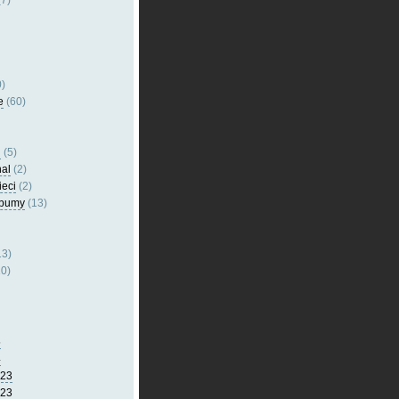
7)
)
e
(60)
l
(5)
nal
(2)
ieci
(2)
lbumy
(13)
13)
0)
5
4
023
023