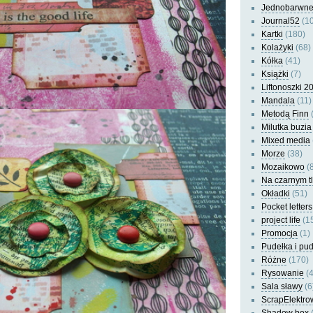
Jednobarwn
Journal52
(10
Kartki
(180)
Kolażyki
(68)
Kółka
(41)
Książki
(7)
Liftonoszki 2
Mandala
(11)
Metodą Finn
(
Milutka buzia
Mixed media
Morze
(38)
Mozaikowo
(8
Na czarnym t
Okładki
(51)
Pocket letters
project life
(1
Promocja
(1)
Pudełka i pu
Różne
(170)
Rysowanie
(4
Sala sławy
(6
ScrapElektro