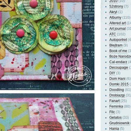
2010
(10)
52strony
(7)
Akryl
(1)
Albumy
(110)
Altered art
(1
Art journal
(3
ATC
(102)
Autoportret
(4
Blejtram
(9)
Book of me
(1
Boże Narodz
Cal-endarz
(4
Decoupage
(
DIY
(3)
Dom Hani
(6)
Domki 2015
(
Doodling
(61
Drobiazgi
(31
Fanart
(25)
Feminka
(80)
Filc
(3)
Gelatos
(33)
Grudniownik
Hania
(5)