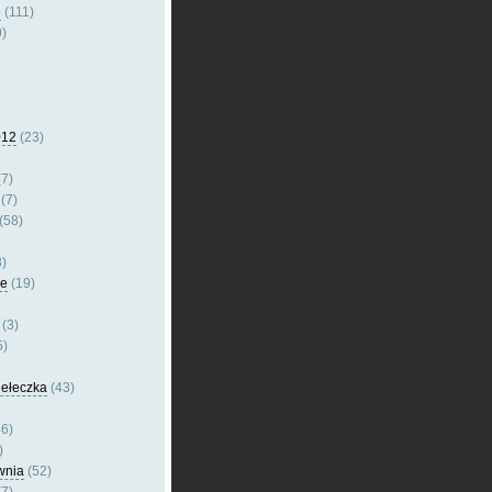
e
(111)
)
012
(23)
7)
(7)
(58)
)
le
(19)
(3)
5)
dełeczka
(43)
6)
)
wnia
(52)