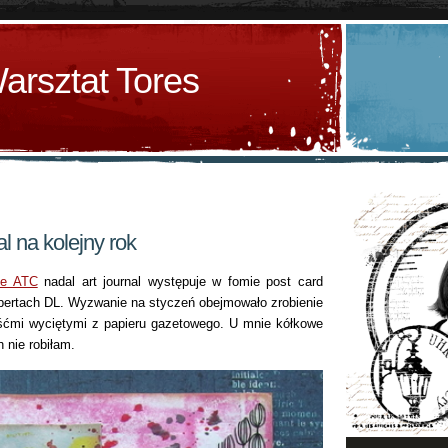
arsztat Tores
l na kolejny rok
ie ATC
nadal art journal występuje w fomie post card
opertach DL. Wyzwanie na styczeń obejmowało zrobienie
liśćmi wyciętymi z papieru gazetowego. U mnie kółkowe
 nie robiłam.