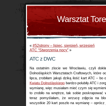
Warsztat Tor
«
#52strony – lipiec, sierpień, wrzesień
ATC “Stworzenia nocy”
»
ATC z DWC
Na ostatnim zlocie we Wrocławiu, czyli dokł
Dolnośląskich Warsztatach Craftowych, które o
lipca, zrobiłam jakąś dziką ilość kart ATC – bo 
Kwiatu Dolnośląskiego
bardzo polubiły ATC i zor
wymianę, więc musiałam mieć czym się wymieni
to zrobiło na wnętrze, tak sobie poskrapować
teraz pomyślałam, że wrzucę zdjęcia na bl
wszystkie 20 kart poszło na wymianę – oprócz j