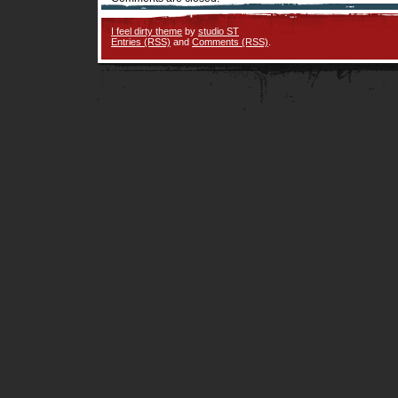
I feel dirty theme
by
studio ST
Entries (RSS)
and
Comments (RSS)
.