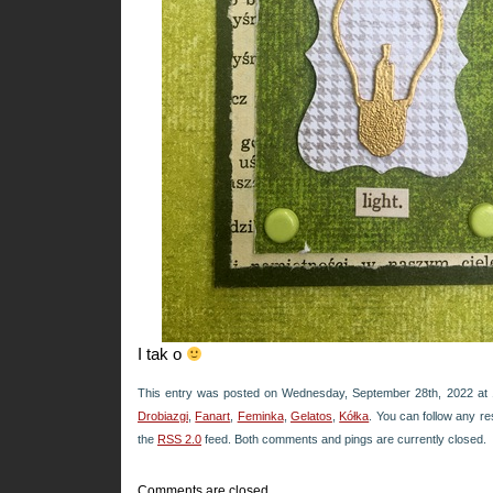
I tak o
This entry was posted on Wednesday, September 28th, 2022 at 1
Drobiazgi
,
Fanart
,
Feminka
,
Gelatos
,
Kółka
. You can follow any re
the
RSS 2.0
feed. Both comments and pings are currently closed.
Comments are closed.