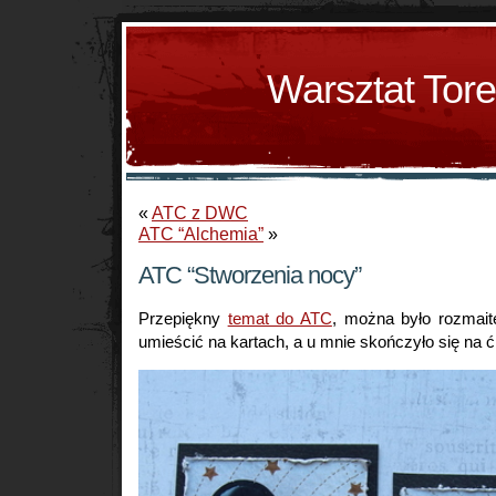
Warsztat Tor
«
ATC z DWC
ATC “Alchemia”
»
ATC “Stworzenia nocy”
Przepiękny
temat do ATC
, można było rozmai
umieścić na kartach, a u mnie skończyło się na