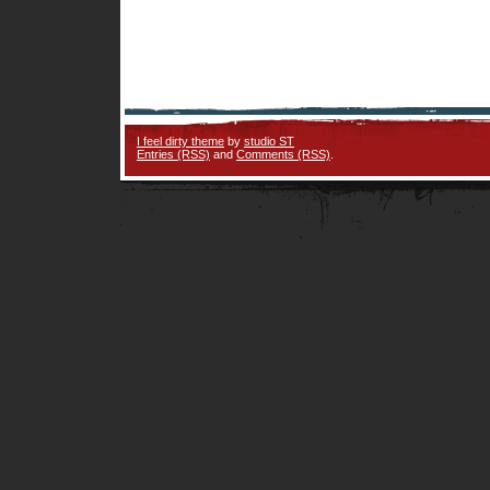
I feel dirty theme
by
studio ST
Entries (RSS)
and
Comments (RSS)
.