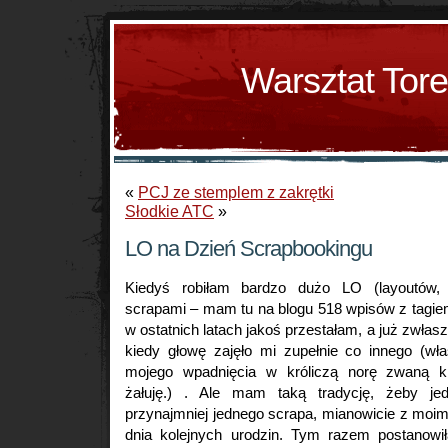
Warsztat Tor
«
PCJ ze stemplem z zakrętki
Słodkie ATC
»
LO na Dzień Scrapbookingu
Kiedyś robiłam bardzo dużo LO (layoutów,
scrapami – mam tu na blogu 518 wpisów z tagiem 
w ostatnich latach jakoś przestałam, a już zwłasz
kiedy głowę zajęło mi zupełnie co innego (wła
mojego wpadnięcia w króliczą norę zwaną k
żałuję.) . Ale mam taką tradycję, żeby je
przynajmniej jednego scrapa, mianowicie z moi
dnia kolejnych urodzin. Tym razem postanowi