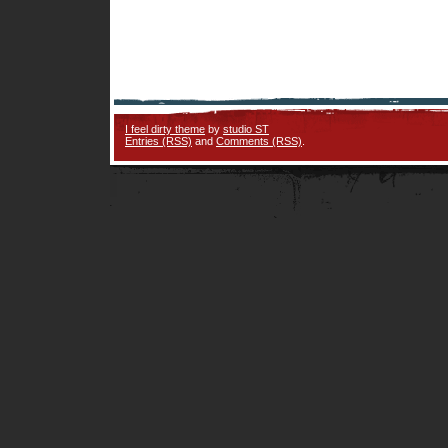
I feel dirty theme
by
studio ST
Entries (RSS)
and
Comments (RSS)
.