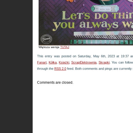
Większa wersja
TUTAJ
This entry was posted on Saturday, May 6th, 2023 at 19:37 an
Fanart
,
Kółka
,
Książki
,
ScrapElektrownia
,
Skrapki
. You can follo
through the
RSS 2.0
feed. Both comments and pings are currently 
Comments are closed.