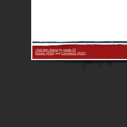
I feel dirty theme
by
studio ST
Entries (RSS)
and
Comments (RSS)
.