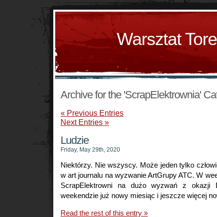
Warsztat Tor
Archive for the 'ScrapElektrownia' Ca
« Previous Entries
Next Entries »
Ludzie
Friday, May 29th, 2020
Niektórzy. Nie wszyscy. Może jeden tylko człow
w art journalu na wyzwanie ArtGrupy ATC. W w
ScrapElektrowni na dużo wyzwań z okazji 
weekendzie już nowy miesiąc i jeszcze więcej
Read the rest of this entry »