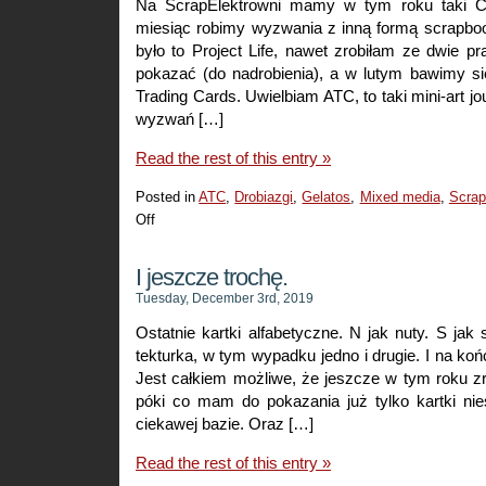
Na ScrapElektrowni mamy w tym roku taki C
miesiąc robimy wyzwania z inną formą scrapbo
było to Project Life, nawet zrobiłam ze dwie p
pokazać (do nadrobienia), a w lutym bawimy si
Trading Cards. Uwielbiam ATC, to taki mini-art jo
wyzwań […]
Read the rest of this entry »
Posted in
ATC
,
Drobiazgi
,
Gelatos
,
Mixed media
,
Scrap
Off
on
Luty
miesiącem
I jeszcze trochę.
ATC
Tuesday, December 3rd, 2019
Ostatnie kartki alfabetyczne. N jak nuty. S jak s
tekturka, w tym wypadku jedno i drugie. I na końcu
Jest całkiem możliwe, że jeszcze w tym roku zrob
póki co mam do pokazania już tylko kartki nie
ciekawej bazie. Oraz […]
Read the rest of this entry »