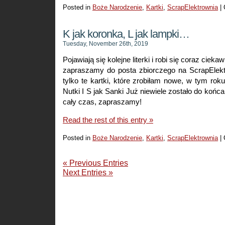
Posted in
Boże Narodzenie
,
Kartki
,
ScrapElektrownia
|
K jak koronka, L jak lampki…
Tuesday, November 26th, 2019
Pojawiają się kolejne literki i robi się coraz ciekaw
zapraszamy do posta zbiorczego na ScrapElektr
tylko te kartki, które zrobiłam nowe, w tym roku
Nutki I S jak Sanki Już niewiele zostało do końc
cały czas, zapraszamy!
Read the rest of this entry »
Posted in
Boże Narodzenie
,
Kartki
,
ScrapElektrownia
|
« Previous Entries
Next Entries »