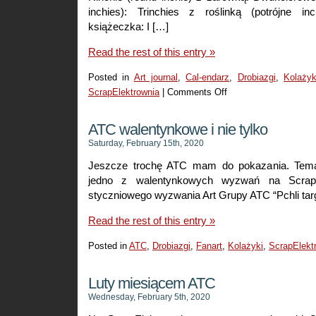
inchies): Trinchies z roślinką (potrójne in
książeczka: I […]
Read the rest of this entry »
Posted in
Art journal
,
Cal-endarz
,
Drobiazgi
,
Kolażyk
ScrapElektrownia
|
Comments Off
on
Calineczki
czyli
ATC walentynkowe i nie tylko
takie
Saturday, February 15th, 2020
maleństwa
Jeszcze trochę ATC mam do pokazania. Tema
jedno z walentynkowych wyzwań na Scrap
styczniowego wyzwania Art Grupy ATC “Pchli tar
Read the rest of this entry »
Posted in
ATC
,
Drobiazgi
,
Fanart
,
Kolażyki
,
ScrapElekt
Luty miesiącem ATC
Wednesday, February 5th, 2020