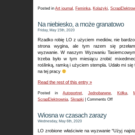
Posted in
Art journal
,
Feminka
,
Kolażyki
,
ScrapElektro
Na niebiesko, a może granatowo
Friday, May 15th, 2020
Rzadko robię LO z użyciem mediów, nie bardzo l
strona wygina, ale tym razem się przeła
wyzwanie. W naszym Wyzwaniu Tasiemcowym 
trzeba było w tym miesiącu zrobić mixedme
roślinką, ramką i użyciem stempla. Udało mi się
na tej pracy
Read the rest of this entry »
Posted in
Autoportret
,
Jednobarwne
,
Kółka
,
ScrapElektrownia
,
Skrapki
|
Comments Off
on
Na
niebiesko,
Wiosna w czasach zarazy
a
Wednesday, May 6th, 2020
może
LO zrobione właściwie na wyzwanie “Użyj najst
granatowo