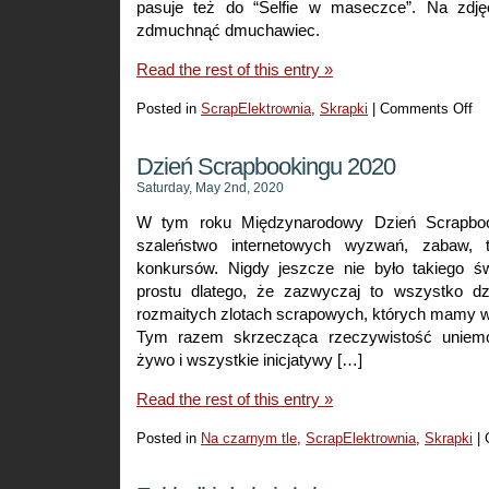
pasuje też do “Selfie w maseczce”. Na zdję
zdmuchnąć dmuchawiec.
Read the rest of this entry »
Posted in
ScrapElektrownia
,
Skrapki
|
Comments Off
on
Wi
w
Dzień Scrapbookingu 2020
cz
Saturday, May 2nd, 2020
za
W tym roku Międzynarodowy Dzień Scrapboo
szaleństwo internetowych wyzwań, zabaw, t
konkursów. Nigdy jeszcze nie było takiego św
prostu dlatego, że zazwyczaj to wszystko dz
rozmaitych zlotach scrapowych, których mamy w
Tym razem skrzecząca rzeczywistość uniemoż
żywo i wszystkie inicjatywy […]
Read the rest of this entry »
Posted in
Na czarnym tle
,
ScrapElektrownia
,
Skrapki
|