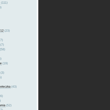
e
(111)
)
012
(23)
7)
(7)
(58)
)
le
(19)
(3)
5)
dełeczka
(43)
6)
)
wnia
(52)