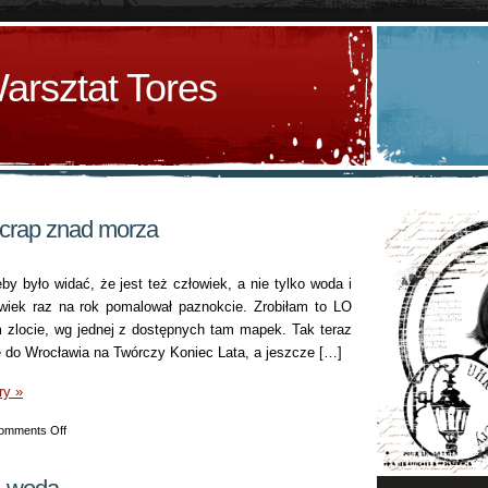
arsztat Tores
scrap znad morza
by było widać, że jest też człowiek, a nie tylko woda i
owiek raz na rok pomalował paznokcie. Zrobiłam to LO
 zlocie, wg jednej z dostępnych tam mapek. Tak teraz
ę do Wrocławia na Twórczy Koniec Lata, a jeszcze […]
ry »
on
omments Off
Jeszcze
jeden