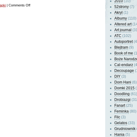
2010
(10)
on
apki
|
Comments Off
52strony
(7)
Morsko,
Akryl
(1)
nadmorsko…
Albumy
(110)
Altered art
(1
Art journal
(3
ATC
(102)
Autoportret
(4
Blejtram
(9)
Book of me
(1
Boże Narodz
Cal-endarz
(4
Decoupage
(
DIY
(3)
Dom Hani
(6)
Domki 2015
(
Doodling
(61
Drobiazgi
(31
Fanart
(25)
Feminka
(80)
Filc
(3)
Gelatos
(33)
Grudniownik
Hania
(5)