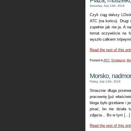
Plaża, muszelk
Saturday, July 13th, 2019
Czyli ciąg dalszy LOs
ATC (na końcu). Drugi 
zupełnie jak nie ja. A
temat oczywiście na f
wyszło całkiem trójwymi
Read the rest of this ent
Posted in
ATC
,
Drobiazgi
,
Mo
Morsko, nadmo
Friday, July 12th, 2019
Strasznie długa przerw
pracownię (już właściwi
bloga było grzebane i j
pisać, bo nie działa 
zdjęcia… Bo w tym […]
Read the rest of this ent