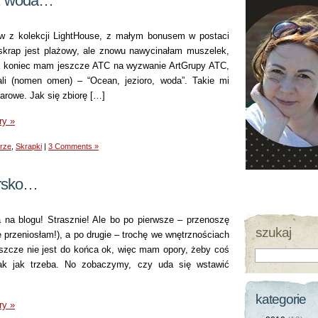
i, woda…
scrap
znad
ów z kolekcji LightHouse, z małym bonusem w postaci
morza
skrap jest plażowy, ale znowu nawycinałam muszelek,
 na koniec mam jeszcze ATC na wyzwanie ArtGrupy ATC,
ali (nomen omen) – “Ocean, jezioro, woda”. Takie mi
arowe. Jak się zbiorę […]
ry »
rze
,
Skrapki
|
3 Comments »
rsko…
a na blogu! Strasznie! Ale bo po pierwsze – przenoszę
szukaj
e przeniosłam!), a po drugie – trochę we wnętrznościach
eszcze nie jest do końca ok, więc mam opory, żeby coś
tak jak trzeba. No zobaczymy, czy uda się wstawić
kategorie
ry »