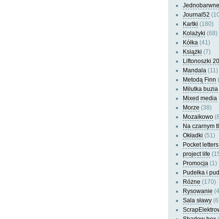
Jednobarwn
Journal52
(10
Kartki
(180)
Kolażyki
(68)
Kółka
(41)
Książki
(7)
Liftonoszki 2
Mandala
(11)
Metodą Finn
(
Milutka buzia
Mixed media
Morze
(38)
Mozaikowo
(8
Na czarnym t
Okładki
(51)
Pocket letters
project life
(1
Promocja
(1)
Pudełka i pu
Różne
(170)
Rysowanie
(4
Sala sławy
(6
ScrapElektro