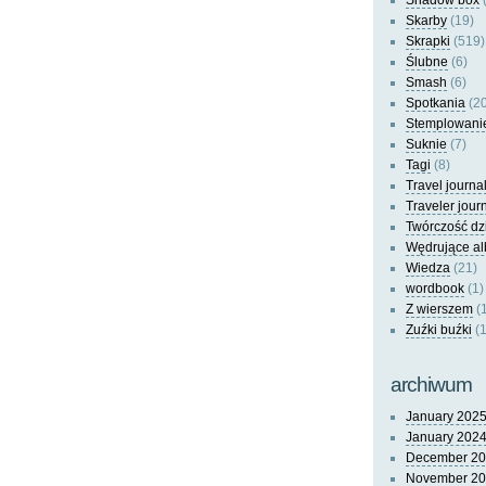
Shadow box
(
Skarby
(19)
Skrapki
(519)
Ślubne
(6)
Smash
(6)
Spotkania
(20
Stemplowani
Suknie
(7)
Tagi
(8)
Travel journa
Traveler jour
Twórczość dz
Wędrujące a
Wiedza
(21)
wordbook
(1)
Z wierszem
(
Zuźki buźki
(1
archiwum
January 202
January 202
December 2
November 2