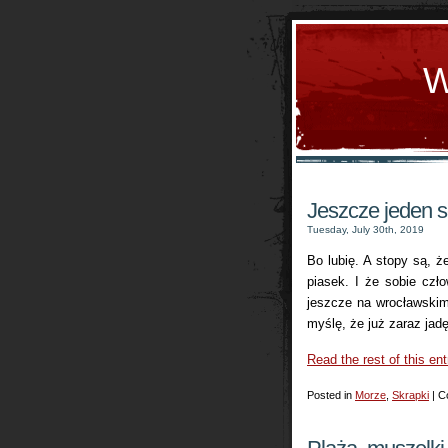
W
Jeszcze jeden 
Tuesday, July 30th, 2019
Bo lubię. A stopy są, że
piasek. I że sobie czł
jeszcze na wrocławskim
myślę, że już zaraz jad
Read the rest of this ent
Posted in
Morze
,
Skrapki
|
C