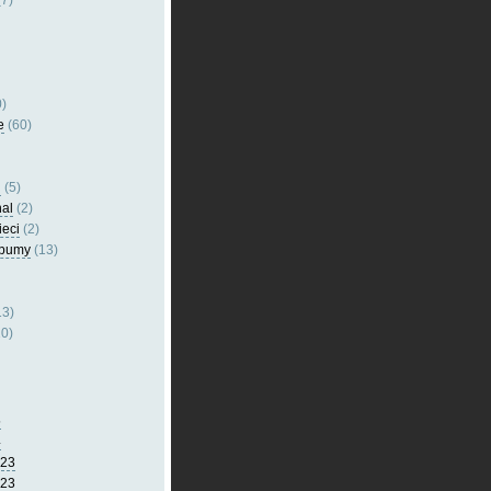
7)
)
e
(60)
l
(5)
nal
(2)
ieci
(2)
lbumy
(13)
13)
0)
5
4
023
023