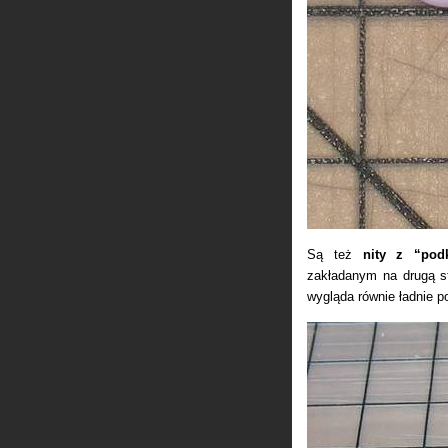
Są też
nity z “pod
zakładanym na drugą st
wygląda równie ładnie p