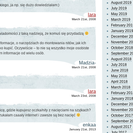
August 2019
takiego, ja np. się dużo dowiedziałam:)
July 2019
May 2019
lara
March 21st, 2008
March 2019
February 201
January 201
 wiadomości z taką nadzieją, że komuś się przydadzą
December 2
November 2
formacje, o narzędziach do montowania nitów, jak ich
October 2018
ko kupić. Oczywiście – to nie są wszystko moje osobiste
m informacje od wielu osób.
September 2
August 2018
Madzia-
July 2018
March 21st, 2008
June 2018
May 2018
April 2018
March 2018
lara
February 201
March 23rd, 2008
January 201
December 2
November 2
cę, gdzie kupujesz oczka/nity z nacięciami na szyjkach?
zukałam caaały internet i zawsze są bez nacięć
October 2017
September 2
enkaa
August 2017
January 21st, 2013
July 2017