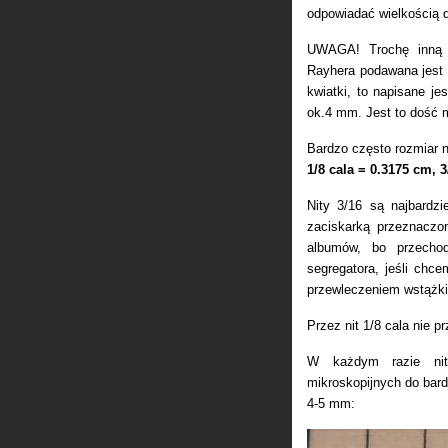
odpowiadać wielkością d
UWAGA! Trochę inną 
Rayhera podawana jest ś
kwiatki, to napisane j
ok.4 mm. Jest to dość 
Bardzo często rozmiar n
1/8 cala = 0.3175 cm, 
Nity 3/16 są najbardz
zaciskarką przeznaczo
albumów, bo przechod
segregatora, jeśli chc
przewleczeniem wstążki
Przez nit 1/8 cala nie p
W każdym razie nit
mikroskopijnych do bard
4-5 mm: