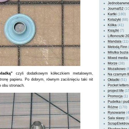
Jednobarwn
Journal52
(10
Kartki
(180)
Kolażyki
(68)
Kółka
(41)
Książki
(7)
Liftonoszki 2
Mandala
(11)
Metodą Finn
(
Milutka buzia
Mixed media
Morze
(38)
Mozaikowo
(8
kładką”
czyli dodatkowym kółeczkiem metalowym,
Na czarnym t
ronę papieru. Po dobrym, równym zaciśnięciu taki nit
Okładki
(51)
o obu stronach.
Pocket letters
project life
(1
Promocja
(1)
Pudełka i pu
Różne
(170)
Rysowanie
(4
Sala sławy
(6
ScrapElektro