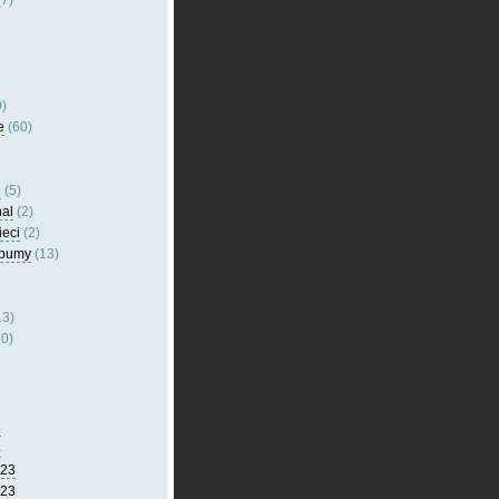
7)
)
e
(60)
l
(5)
nal
(2)
ieci
(2)
lbumy
(13)
13)
0)
5
4
023
023