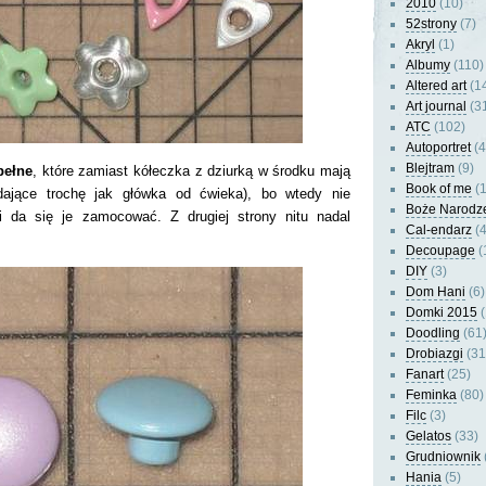
2010
(10)
52strony
(7)
Akryl
(1)
Albumy
(110)
Altered art
(1
Art journal
(3
ATC
(102)
Autoportret
(4
Blejtram
(9)
pełne
, które zamiast kółeczka z dziurką w środku mają
Book of me
(1
dające trochę jak główka od ćwieka), bo wtedy nie
Boże Narodz
i da się je zamocować. Z drugiej strony nitu nadal
Cal-endarz
(4
Decoupage
(
DIY
(3)
Dom Hani
(6)
Domki 2015
(
Doodling
(61
Drobiazgi
(31
Fanart
(25)
Feminka
(80)
Filc
(3)
Gelatos
(33)
Grudniownik
Hania
(5)