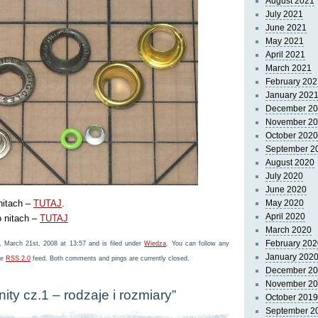
August 2021
July 2021
June 2021
May 2021
April 2021
March 2021
February 202
January 202
December 2
November 2
October 2020
September 2
August 2020
July 2020
June 2020
nitach –
TUTAJ
.
May 2020
April 2020
o nitach –
TUTAJ
March 2020
February 202
, March 21st, 2008 at 13:57 and is filed under
Wiedza
. You can follow any
January 202
he
RSS 2.0
feed. Both comments and pings are currently closed.
December 2
November 2
ity cz.1 – rodzaje i rozmiary”
October 2019
September 2