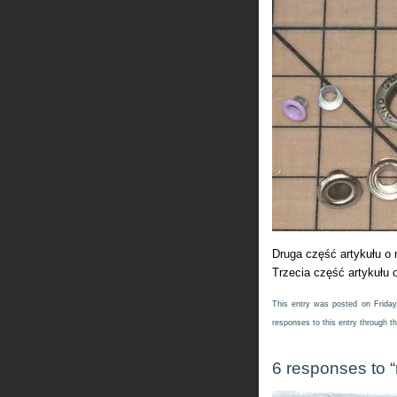
Druga część artykułu o 
Trzecia część artykułu 
This entry was posted on Friday
responses to this entry through t
6 responses to “n