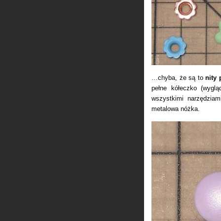
…chyba, że są to
nity 
pełne kółeczko (wyglą
wszystkimi narzędziam
metalowa nóżka.