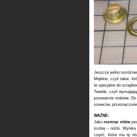
Jeszcze jedno rozróżnie
Miękkie, czyli takie, kt
te specjalne do scrapboo
Twarde, czyli wymagają
przeważnie stalowe. Do
szewców, przeznaczone 
WAŻNE:
Jako
rozmiar nitów
pod
ściślej – nóżki. Wynika
część, która ma tę nó