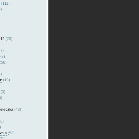
e
(111)
)
012
(23)
7)
(7)
(58)
)
le
(19)
(3)
5)
dełeczka
(43)
6)
)
wnia
(52)