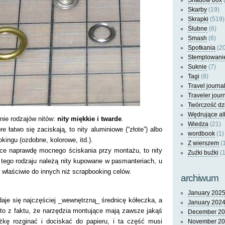
Shadow box
(
Skarby
(19)
Skrapki
(519)
Ślubne
(6)
Smash
(6)
Spotkania
(20
Stemplowani
Suknie
(7)
Tagi
(8)
Travel journa
Traveler jour
Twórczość dz
Wędrujące a
nie rodzajów nitów:
nity miękkie i twarde
.
Wiedza
(21)
óre łatwo się zaciskają, to nity aluminiowe (“złote”) albo
wordbook
(1)
kingu (ozdobne, kolorowe, itd.).
Z wierszem
(
ce naprawdę mocnego ściskania przy montażu, to nity
Zuźki buźki
(1
 tego rodzaju należą nity kupowane w pasmanteriach, u
właściwie do innych niż scrapbooking celów.
archiwum
January 202
aje się najczęściej _wewnętrzną_ średnicę kółeczka, a
January 202
 to z faktu, że narzędzia montujące mają zawsze jakąś
December 2
żkę rozginać i dociskać do papieru, i ta część musi
November 2