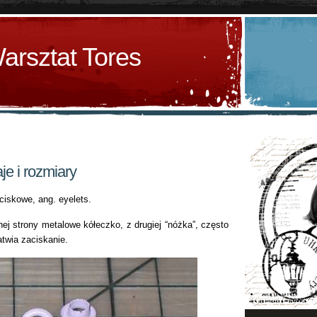
arsztat Tores
aje i rozmiary
ciskowe, ang. eyelets.
dnej strony metalowe kółeczko, z drugiej “nóżka”, często
atwia zaciskanie.