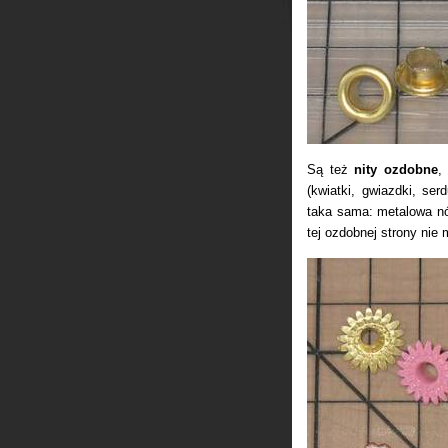
Są też
nity ozdobne
,
(kwiatki, gwiazdki, ser
taka sama: metalowa nóżk
tej ozdobnej strony ni