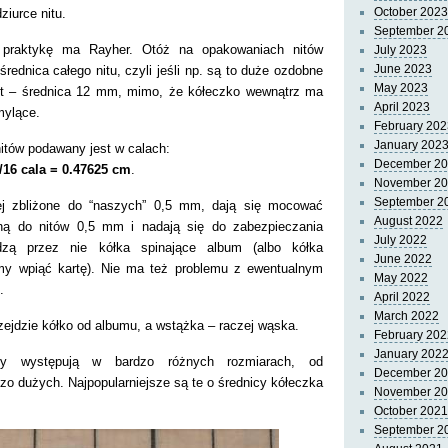
October 2023
ziurce nitu.
September 2
praktykę ma Rayher. Otóż na opakowaniach nitów
July 2023
June 2023
rednica całego nitu, czyli jeśli np. są to duże ozdobne
May 2023
est – średnica 12 mm, mimo, że kółeczko wewnątrz ma
April 2023
mylące.
February 202
January 202
itów podawany jest w calach:
December 2
3/16 cala = 0.47625 cm
.
November 2
September 2
iej zbliżone do “naszych” 0,5 mm, dają się mocować
August 2022
ną do nitów 0,5 mm i nadają się do zabezpieczania
July 2022
zą przez nie kółka spinające album (albo kółka
June 2022
emy wpiąć kartę). Nie ma też problemu z ewentualnym
May 2022
.
April 2022
March 2022
rzejdzie kółko od albumu, a wstążka – raczej wąska.
February 202
January 202
y występują w bardzo różnych rozmiarach, od
December 2
zo dużych. Najpopularniejsze są te o średnicy kółeczka
November 2
October 2021
September 2