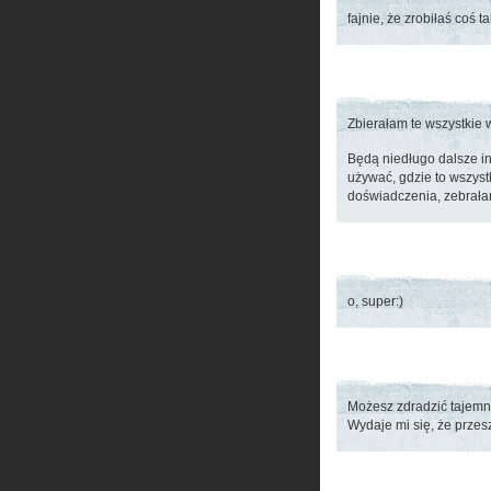
fajnie, że zrobiłaś coś 
Zbierałam te wszystkie
Będą niedługo dalsze in
używać, gdzie to wszyst
doświadczenia, zebrała
o, super:)
Możesz zdradzić tajemni
Wydaje mi się, że przes