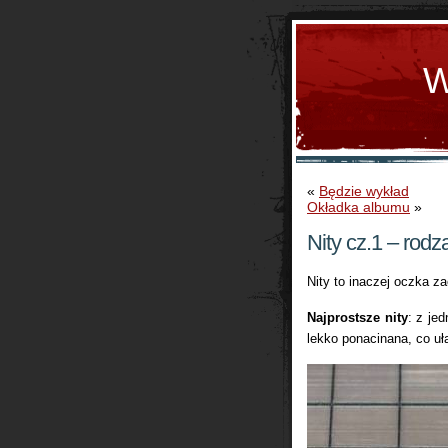
W
«
Będzie wykład
Okładka albumu
»
Nity cz.1 – rodz
Nity to inaczej oczka za
Najprostsze nity
: z je
lekko ponacinana, co uł