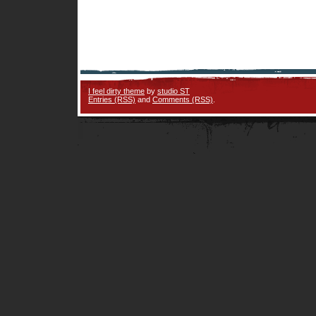
I feel dirty theme
by
studio ST
Entries (RSS)
and
Comments (RSS)
.