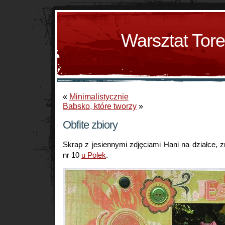
Warsztat Tor
«
Minimalistycznie
Babsko, które tworzy
»
Obfite zbiory
Skrap z jesiennymi zdjęciami Hani na działce,
nr 10
u Polek
.