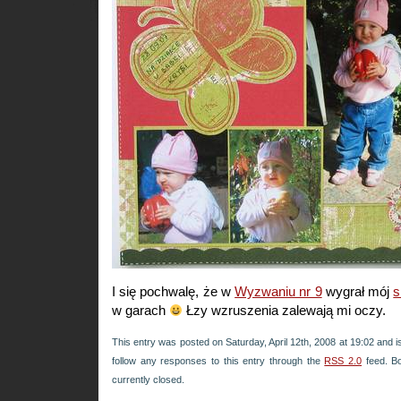
I się pochwalę, że w
Wyzwaniu nr 9
wygrał mój
s
w garach
Łzy wzruszenia zalewają mi oczy.
This entry was posted on Saturday, April 12th, 2008 at 19:02 and i
follow any responses to this entry through the
RSS 2.0
feed. B
currently closed.