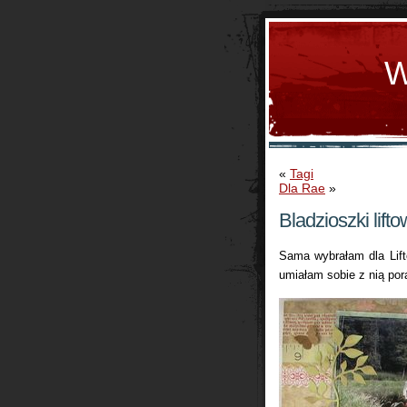
W
«
Tagi
Dla Rae
»
Bladzioszki lift
Sama wybrałam dla Lifto
umiałam sobie z nią por