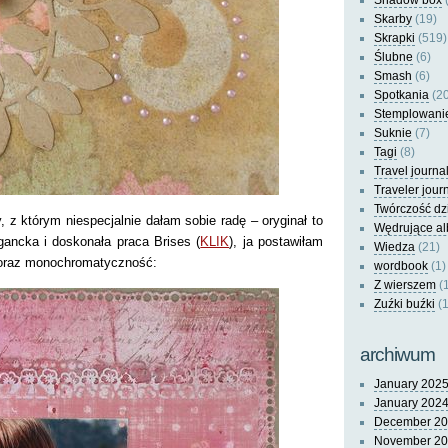
Shadow box
(
Skarby
(19)
Skrapki
(519)
Ślubne
(6)
Smash
(6)
Spotkania
(20
Stemplowani
Suknie
(7)
Tagi
(8)
Travel journa
Traveler jour
Twórczość dz
wy, z którym niespecjalnie dałam sobie radę – oryginał to
Wędrujące a
gancka i doskonała praca Brises (
KLIK
), ja postawiłam
Wiedza
(21)
t oraz monochromatyczność:
wordbook
(1)
Z wierszem
(
Zuźki buźki
(1
archiwum
January 202
January 202
December 2
November 2