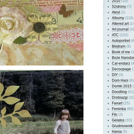
2010
(10)
52strony
(7)
Akryl
(1)
Albumy
(110)
Altered art
(1
Art journal
(3
ATC
(102)
Autoportret
(4
Blejtram
(9)
Book of me
(1
Boże Narodz
Cal-endarz
(4
Decoupage
(
DIY
(3)
Dom Hani
(6)
Domki 2015
(
Doodling
(61
Drobiazgi
(31
Fanart
(25)
Feminka
(80)
Filc
(3)
Gelatos
(33)
Grudniownik
Hania
(5)