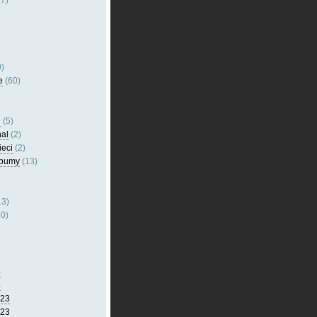
7)
)
e
(60)
l
(5)
nal
(2)
ieci
(2)
lbumy
(13)
13)
0)
5
4
023
023