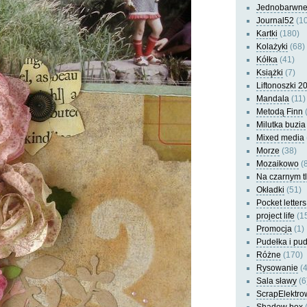
Jednobarwn
Journal52
(10
Kartki
(180)
Kolażyki
(68)
Kółka
(41)
Książki
(7)
Liftonoszki 2
Mandala
(11)
Metodą Finn
(
Milutka buzia
Mixed media
Morze
(38)
Mozaikowo
(8
Na czarnym t
Okładki
(51)
Pocket letters
project life
(1
Promocja
(1)
Pudełka i pu
Różne
(170)
Rysowanie
(4
Sala sławy
(6
ScrapElektro