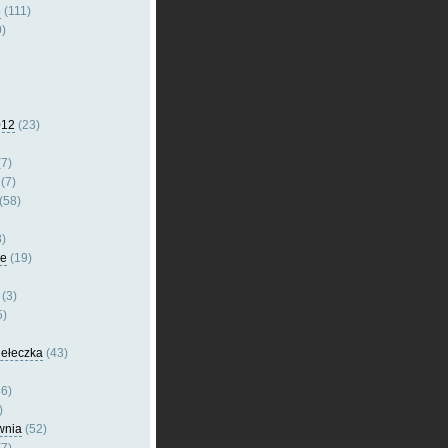
e
(111)
)
012
(23)
7)
(7)
(58)
)
le
(19)
(3)
5)
dełeczka
(43)
6)
)
wnia
(52)