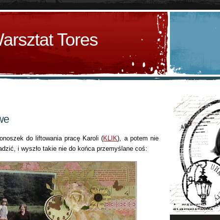
arsztat Tores
owe
noszek do liftowania pracę Karoli (
KLIK
), a potem nie
adzić, i wyszło takie nie do końca przemyślane coś: