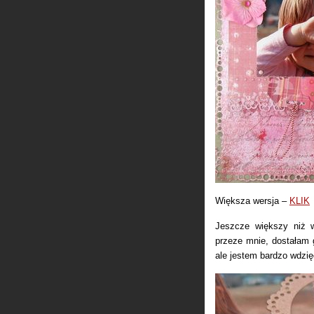
Większa wersja –
KLIK
Jeszcze większy niż w
przeze mnie, dostałam g
ale jestem bardzo wdzię