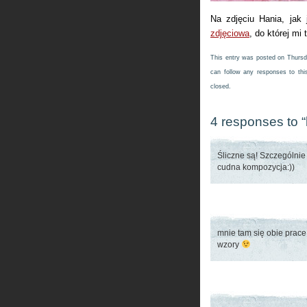
Na zdjęciu Hania, jak
zdjęciowa
, do której mi
This entry was posted on Thursd
can follow any responses to thi
closed.
4 responses to “
Śliczne są! Szczególnie 
cudna kompozycja:))
mnie tam się obie prac
wzory