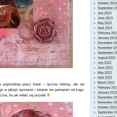
October 2023
September 2
July 2023
June 2023
May 2023
April 2023
February 202
January 202
December 2
November 2
September 2
August 2022
July 2022
June 2022
May 2022
April 2022
March 2022
 poprzedniej pracy kwiat – ręcznie robiony, ale nie
February 202
o w jakiejś wymianie i totalnie nie pamiętam od kogo,
January 202
czna, bo jak widać się przydał
December 2
November 2
October 2021
September 2