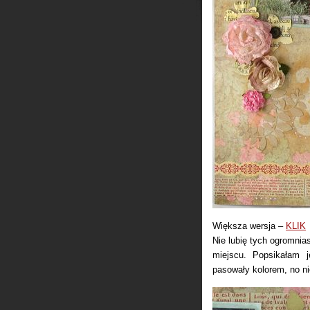
Większa wersja –
KLIK
Nie lubię tych ogromni
miejscu. Popsikałam j
pasowały kolorem, no ni