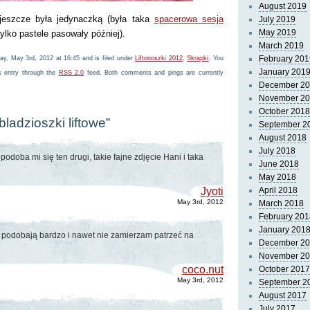
August 2019
 jeszcze była jedynaczką (była taka
spacerowa sesja
July 2019
May 2019
 tylko pastele pasowały później).
March 2019
February 201
ay, May 3rd, 2012 at 16:45 and is filed under
Liftonoszki 2012
,
Skrapki
. You
January 201
s entry through the
RSS 2.0
feed. Both comments and pings are currently
December 2
November 2
October 2018
bladzioszki liftowe”
September 2
August 2018
July 2018
podoba mi się ten drugi, takie fajne zdjęcie Hani i taka
June 2018
May 2018
Jyoti
April 2018
May 3rd, 2012
March 2018
February 201
January 201
e podobają bardzo i nawet nie zamierzam patrzeć na
December 2
November 2
coco.nut
October 2017
May 3rd, 2012
September 2
August 2017
July 2017