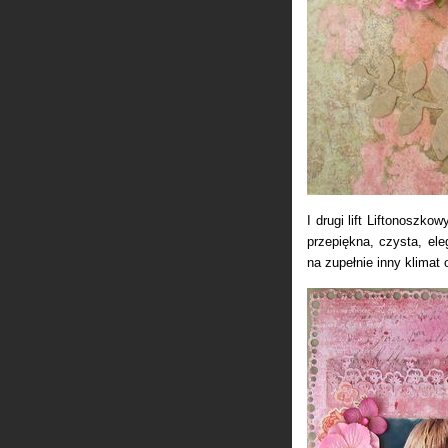
I drugi lift Liftonoszko
przepiękna, czysta, ele
na zupełnie inny klima