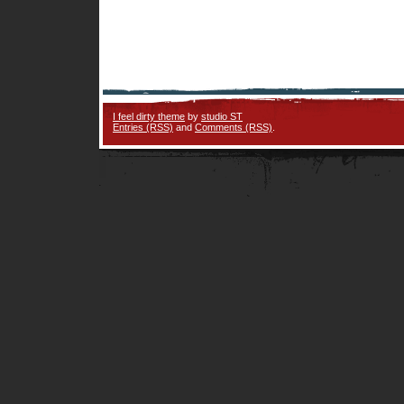
I feel dirty theme
by
studio ST
Entries (RSS)
and
Comments (RSS)
.