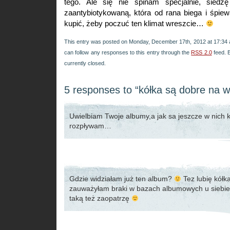
tego. Ale się nie spinam specjalnie, sie
zaantybiotykowaną, która od rana biega i śpie
kupić, żeby poczuć ten klimat wreszcie…
This entry was posted on Monday, December 17th, 2012 at 17:34 a
can follow any responses to this entry through the
RSS 2.0
feed. 
currently closed.
5 responses to “kółka są dobre na 
Uwielbiam Twoje albumy,a jak sa jeszcze w nich k
rozpływam…
Gdzie widziałam już ten album?
Tez lubię kółka
zauważyłam braki w bazach albumowych u siebie
taką też zaopatrzę