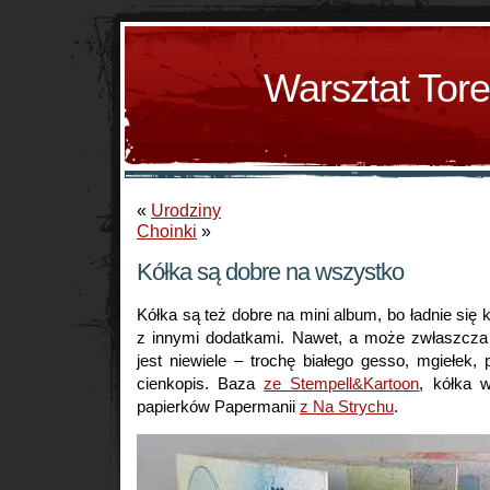
Warsztat Tor
«
Urodziny
Choinki
»
Kółka są dobre na wszystko
Kółka są też dobre na mini album, bo ładnie się 
z innymi dodatkami. Nawet, a może zwłaszcza
jest niewiele – trochę białego gesso, mgiełek, 
cienkopis. Baza
ze Stempell&Kartoon
, kółka w
papierków Papermanii
z Na Strychu
.