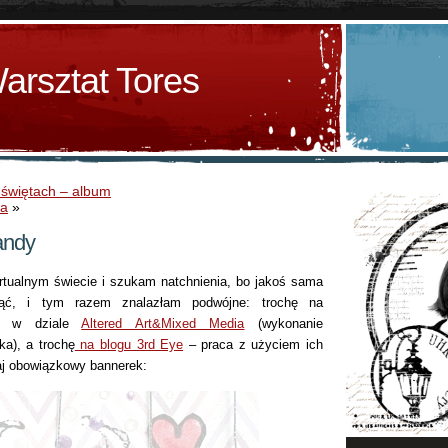
arsztat Tores
o świętach – album
na
»
andy
rtualnym świecie i szukam natchnienia, bo jakoś sama
ąć, i tym razem znalazłam podwójne: trochę na
ch w dziale
Altered Art&Mixed Media
(wykonanie
ka), a trochę
na blogu 3rd Eye
– praca z użyciem ich
taj obowiązkowy bannerek: