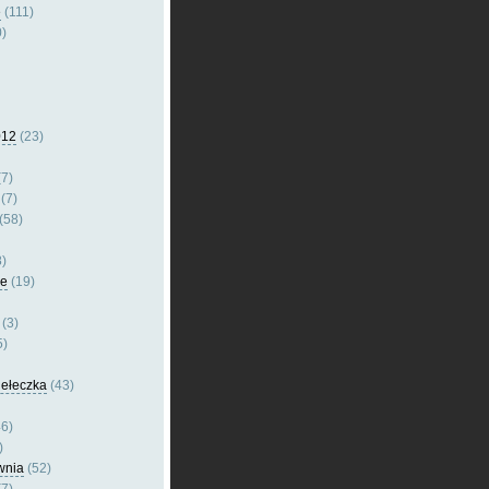
e
(111)
)
012
(23)
7)
(7)
(58)
)
le
(19)
(3)
5)
dełeczka
(43)
6)
)
wnia
(52)