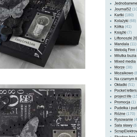
Jednobarwn
Journal52
(10
Kartki
(180)
Kolażyki
(68)
Kółka
(41)
Książki
(7)
Liftonoszki 2
Mandala
(11)
Metodą Finn
(
Milutka buzia
Mixed media
Morze
(38)
Mozaikowo
(8
Na czarnym t
Okładki
(51)
Pocket letters
project life
(1
Promocja
(1)
Pudełka i pu
Różne
(170)
Rysowanie
(4
Sala sławy
(6
ScrapElektro