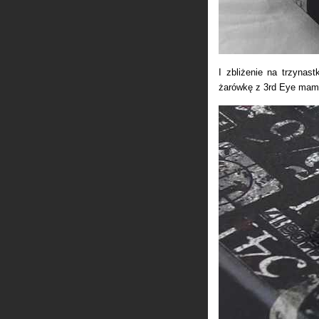
I zbliżenie na trzynas
żarówkę z 3rd Eye mam 