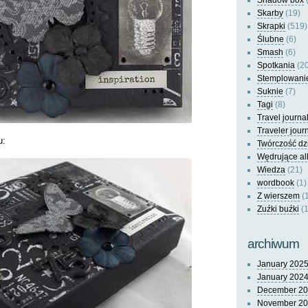
Shadow box
(
Skarby
(19)
Skrapki
(519)
Ślubne
(6)
Smash
(6)
Spotkania
(20
Stemplowani
Suknie
(7)
Tagi
(8)
Travel journa
Traveler jour
u:
Twórczość dz
Wędrujące a
Wiedza
(21)
wordbook
(1)
Z wierszem
(
Zuźki buźki
(1
archiwum
January 202
January 202
December 2
November 2