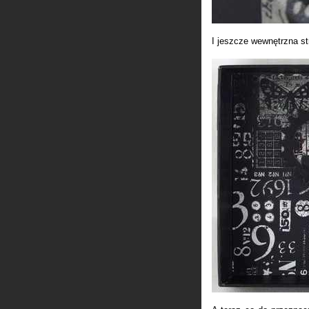
I jeszcze wewnętrzna st