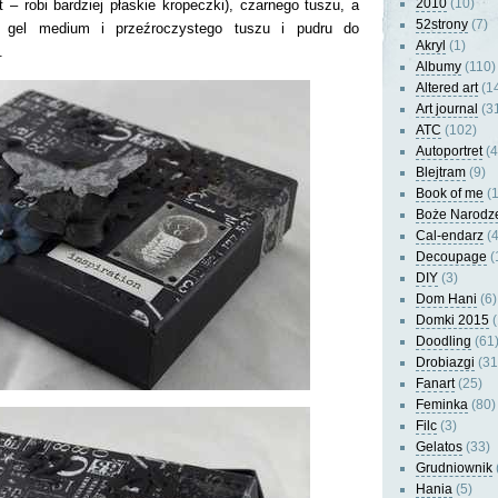
2010
(10)
 – robi bardziej płaskie kropeczki), czarnego tuszu, a
52strony
(7)
, gel medium i przeźroczystego tuszu i pudru do
Akryl
(1)
.
Albumy
(110)
Altered art
(1
Art journal
(3
ATC
(102)
Autoportret
(4
Blejtram
(9)
Book of me
(1
Boże Narodz
Cal-endarz
(4
Decoupage
(
DIY
(3)
Dom Hani
(6)
Domki 2015
(
Doodling
(61
Drobiazgi
(31
Fanart
(25)
Feminka
(80)
Filc
(3)
Gelatos
(33)
Grudniownik
Hania
(5)