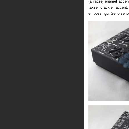
(a raczej enamel accent
także crackle accent
embossingu. Serio serio