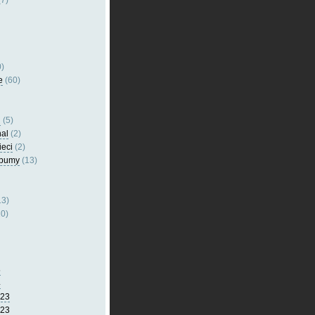
7)
)
e
(60)
l
(5)
nal
(2)
ieci
(2)
lbumy
(13)
13)
0)
5
4
023
023