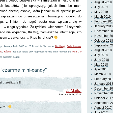
czenia owego pudełeczka – zamierzam umieścić w nim
August 2019
ch kształtów (nie sprecyzuję, jakich firm, bo mam
July 2019
ować chętnej osobie, która jednak musi spełnić pewne
May 2019
zapraszam do umieszczenia informacji o pudełku do
March 2019
gu, z linkiem do tegoż posta oraz wpisania się w
February 201
January 201
– w ciągu tygodnia. Za tydzień, wieczorem 21 stycznia
December 2
nego nie wypadnie, tfu tfu), zamieszczę informację, kto
November 2
azem z zawartością. Ktoś by chciał?
October 2018
September 2
y, January 14th, 2013 at 20:14 and is filed under
Drobiazgi
,
Jednobarwne
,
August 2018
zka
,
Różne
. You can follow any responses to this entry through the
RSS 2.0
July 2018
e currently closed.
June 2018
May 2018
“czarrrne mini-candy”
April 2018
March 2018
February 201
t prześliczne!!!
January 201
December 2
JaMajka
November 2
January 14th, 2013
October 2017
September 2
ocznym
August 2017
July 2017