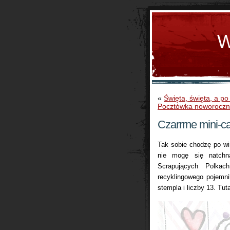
W
«
Święta, święta, a p
Pocztówka noworocz
Czarrrne mini-c
Tak sobie chodzę po wi
nie mogę się natchn
Scrapujących Polka
recyklingowego pojemni
stempla i liczby 13. Tu