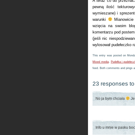
A teraz co do przezna
pewną ilość tekturowy
wymieszane) i sprezent
warunki
Mianowicie 
wzięcia na swoim blo
komentarzu pod postem 
(jeśli nic niespodziewa
wylosował pudełeczko r
This entry was posted on Monda
Mixed media
,
Pudełka i pudełec
feed. Both comments and pings ar
23 responses to 
No ja bym chciała
Jes
Info u mnie w pasku b