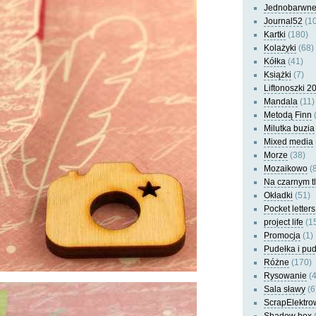
Jednobarwn
Journal52
(10
Kartki
(180)
Kolażyki
(68)
Kółka
(41)
Książki
(7)
Liftonoszki 2
Mandala
(11)
Metodą Finn
(
Milutka buzia
Mixed media
Morze
(38)
Mozaikowo
(8
Na czarnym t
Okładki
(51)
Pocket letters
project life
(1
Promocja
(1)
Pudełka i pu
Różne
(170)
Rysowanie
(4
Sala sławy
(6
ScrapElektro