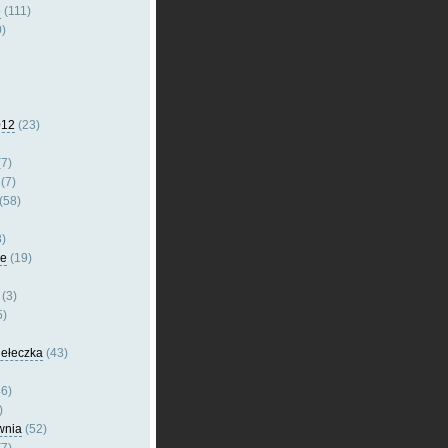
e
(111)
)
012
(23)
7)
(7)
(58)
)
le
(19)
(3)
5)
dełeczka
(43)
6)
)
wnia
(52)