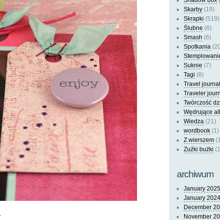
Shadow box
(
Skarby
(19)
Skrapki
(519)
Ślubne
(6)
Smash
(6)
Spotkania
(20
Stemplowani
Suknie
(7)
Tagi
(8)
Travel journa
Traveler jour
Twórczość dz
Wędrujące a
Wiedza
(21)
wordbook
(1)
Z wierszem
(
Zuźki buźki
(1
archiwum
January 202
January 202
December 2
.
November 2