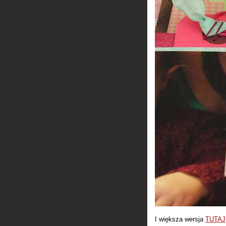
I większa wersja
TUTAJ