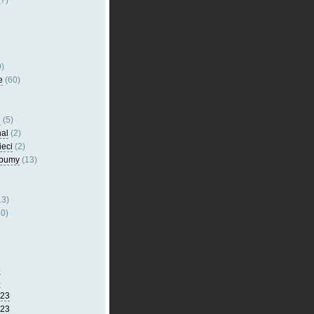
7)
)
e
(60)
l
(5)
nal
(2)
ieci
(2)
lbumy
(13)
13)
0)
5
4
023
023