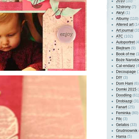
2010
(10)
52strony
(7)
Akryl
(1)
Albumy
(110)
Altered art
(1
Art journal
(3
ATC
(102)
Autoportret
(4
Blejtram
(9)
Book of me
(1
Boże Narodz
Cal-endarz
(4
Decoupage
(
DIY
(3)
Dom Hani
(6)
Domki 2015
(
Doodling
(61
Drobiazgi
(31
Fanart
(25)
Feminka
(80)
Filc
(3)
Gelatos
(33)
Grudniownik
Hania
(5)