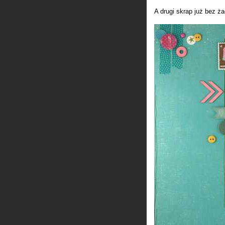
A drugi skrap już bez 