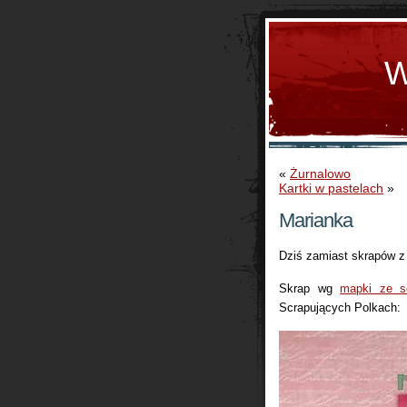
W
«
Żurnalowo
Kartki w pastelach
»
Marianka
Dziś zamiast skrapów z 
Skrap wg
mapki ze s
Scrapujących Polkach: