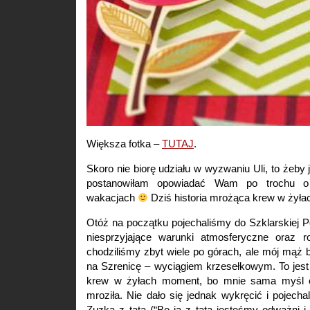
Większa fotka –
TUTAJ
.
Skoro nie biorę udziału w wyzwaniu Uli, to żeby
postanowiłam opowiadać Wam po trochu o
wakacjach
Dziś historia mrożąca krew w żyła
Otóż na początku pojechaliśmy do Szklarskiej 
niesprzyjające warunki atmosferyczne oraz r
chodziliśmy zbyt wiele po górach, ale mój mąż 
na Szrenicę – wyciągiem krzesełkowym. To jest
krew w żyłach moment, bo mnie sama myśl o 
mroziła. Nie dało się jednak wykręcić i pojech
Zuzka z tatą (“Bo ja z tatą jesteśmy odważni i 