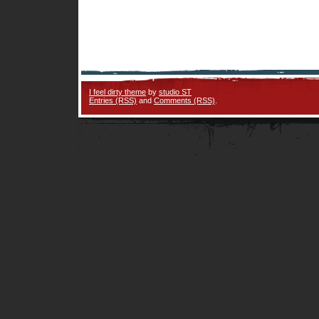
I feel dirty theme
by
studio ST
Entries (RSS)
and
Comments (RSS)
.