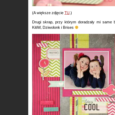
(A większe zdjęcie
TU
.)
Drugi skrap, przy którym doradzały mi same 
KitiW, Dziwolonk i Brises