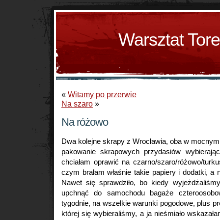
Warsztat Tor
«
Witamy po przerwie
Na szaro
»
Na różowo
Dwa kolejne skrapy z Wrocławia, oba w mocnym 
pakowanie skrapowych przydasiów wybierając 
chciałam oprawić na czarno/szaro/różowo/tur
czym brałam właśnie takie papiery i dodatki, a n
Nawet się sprawdziło, bo kiedy wyjeżdżaliśm
upchnąć do samochodu bagaże czteroosobo
tygodnie, na wszelkie warunki pogodowe, plus pre
której się wybieraliśmy, a ja nieśmiało wskaz