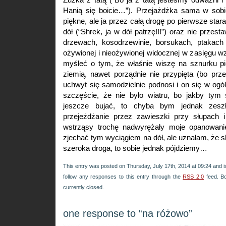
Hanią się boicie…”). Przejażdżka sama w sobi
piękne, ale ja przez całą drogę po pierwsze star
dół (“Shrek, ja w dół patrzę!!!”) oraz nie przes
drzewach, kosodrzewinie, borsukach, ptakach 
ożywionej i nieożywionej widocznej w zasięgu wz
myśleć o tym, że właśnie wiszę na sznurku p
ziemią, nawet porządnie nie przypięta (bo prz
uchwyt się samodzielnie podnosi i on się w ogóle
szczęście, że nie było wiatru, bo jakby tym
jeszcze bujać, to chyba bym jednak zesz
przejeżdżanie przez zawieszki przy słupach 
wstrząsy trochę nadwyrężały moje opanowanie
zjechać tym wyciągiem na dół, ale uznałam, że sk
szeroka droga, to sobie jednak pójdziemy…
This entry was posted on Thursday, July 17th, 2014 at 09:24 and i
follow any responses to this entry through the
RSS 2.0
feed. B
currently closed.
one response to “na różowo”